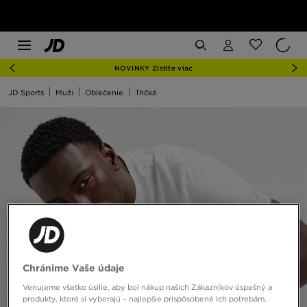
NOVINKY Zistite viac
JD Sports
Muži
Oblečenie
Tričká
Chránime Vaše údaje
Venujeme všetko úsilie, aby bol nákup našich Zákazníkov úspešný a
produkty, ktoré si vyberajú – najlepšie prispôsobené ich potrebám.