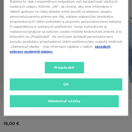
Robíme to však s maximálnym rešpektom voči bezpečnosti všetkých
osobných údajov. Kliknite „OK”, ak chcete, aby sme informácie o
Vašom správaní na našej stránke mohli použiť na prípravu obsahu
personalizovaného priamo pre Vás, vrátane odporúčaní produktov
prispôsobených Vašim potrebám a záujmom, personalizovanej reklamy
či zapamätania si vybraných preferencií. Svoje rozhodnutie aj
nastavenia týkajúce sa súborov cookie môžete kedykoľvek zmeniť, a to
kliknutím na „Prispôsobiť”. Ak nechcete dostávať personalizovanú
ponuku produktov prispôsobenú Vašim preferenciám, vyberte možnosť
„Odmietnuť všetky”. Viac informácií nájdete v našich
zásadách
ochrany osobných údajov.
Prispôsobiť
1/6
OK
Obrázky
Video
Odmietnuť všetky
THE NORTH FACE TRIČKO M SS SIMPLE DOME TEE
16,00 €