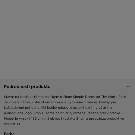
Podrobnosti produktu
Stavte na klasiku s týmto pánskym tričkom Simple Dome od The North Face.
Je v bielej farbe, v klasickom strihu a je vyrobené z mäkkej bavlny pre
každodenné pohodlie. Má krátke rukávy, elastický okrúhly výstrih a
jednoduché logo Simple Dome na hrudi aj ramene. Možno prať v práčke.
Model je vysoký 185 cm, má obvod hrudníka 91 cm a predvádza produkt vo
veľkosti M.
Farba