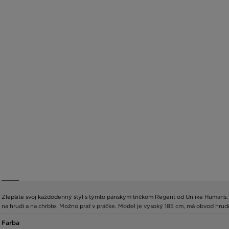
Zlepšite svoj každodenný štýl s týmto pánskym tričkom Regent od Unlike Humans. T
na hrudi a na chrbte. Možno prať v práčke. Model je vysoký 185 cm, má obvod hrud
Farba