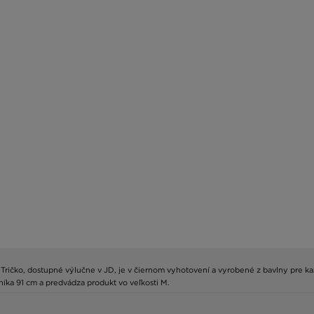
ričko, dostupné výlučne v JD, je v čiernom vyhotovení a vyrobené z bavlny pre každ
níka 91 cm a predvádza produkt vo veľkosti M.