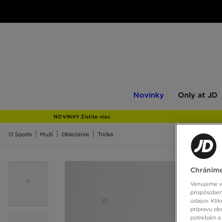
Novinky
Only
Novinky
Only at JD
at
JD
NOVINKY Zistite viac
JD Sports
Muži
Oblečenie
Tričká
Chránime
Venujeme vš
prispôsoben
údajov. Kli
prípravu ob
potrebám a 