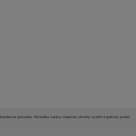
odenné pohodlie. Má krátke rukávy, elastický okrúhly výstrih a grafickú potlač