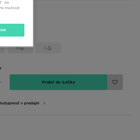
ť”. Ak
rte možnosť
 farby
OK
eľkosť
M
L
o
Pridať do košíka
dostupnosť v predajni