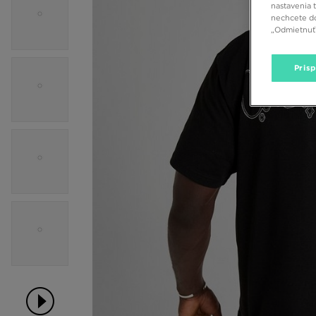
nastavenia 
nechcete do
„Odmietnuť 
Pris