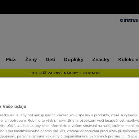
Muži
Ženy
Deti
Doplnky
Značky
Kolekcie
Muži
Ženy
Deti
Doplnky
Značky
Kolekcie
10 % SPÄŤ ZA PRVÉ NÁKUPY S JD STATUS
UNLIK
 Vaše údaje
etko úsilie, aby bol nákup našich Zákazníkov úspešný a produkty, ktoré si vyberajú 
é ich potrebám. Robíme to však s maximálnym rešpektom voči bezpečnosti všetký
24,00
knite „OK”, ak chcete, aby sme informácie o Vašom správaní na našej stránke mohli p
sahu personalizovaného priamo pre Vás, vrátane odporúčaní produktov prispôsobe
záujmom, personalizovanej reklamy či zapamätania si vybraných preferencií. Svoje 