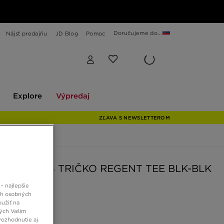
Doručujeme do...
Nájsť predajňu
JD Blog
Pomoc
Explore
Výpredaj
Explore
Výpredaj
ZĽAVA S NEWSLETTEROM
E HUMANS TRIČKO REGENT TEE BLK-BLK
– najlepšie
ch osobných
 €
oužiť na
ných Vašim
rozhodnutie aj