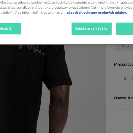
týkajúce sa súborov cookie môžete kedykoľvek zmeniť, a to kliknutím na „Prispôsobi
stávať personalizovanú ponuku produktov prispôsobenú Vašim preferenciám, vybe
Dostupné
všetky”. Viac informácií nájdete v našich
zásadách ochrany osobných údajov.
Čierna
pôsobiť
Odmietnuť všetky
Vybrať v
S
Množstv
Overte si 