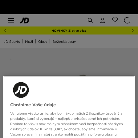
NOVINKY Zistite viac
JD Sports
Muži
Obuv
Bežecká obuv
Chránime Vaše údaje
Venujeme všetko úsilie, aby bol nákup našich Zákazníkov úspešný a
produkty, ktoré si vyberajú – najlepšie prispôsobené ich potrebám.
Robíme to však s maximálnym rešpektom voči bezpečnosti všetkých
osobných údajov. Kliknite „OK”, ak chcete, aby sme informácie o
Vašom správaní na našej stránke mohli použiť na prípravu obsahu