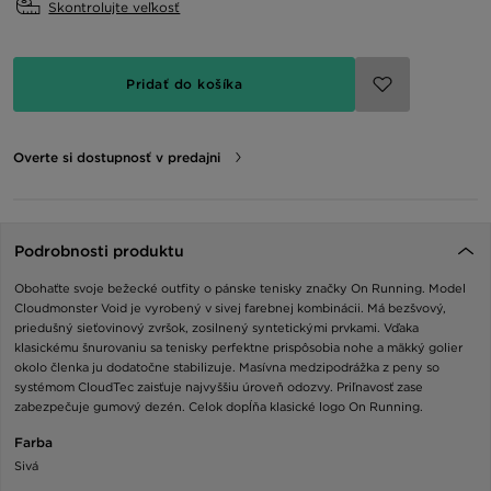
Skontrolujte veľkosť
Pridať do košíka
Overte si dostupnosť v predajni
Podrobnosti produktu
Obohaťte svoje bežecké outfity o pánske tenisky značky On Running. Model
Cloudmonster Void je vyrobený v sivej farebnej kombinácii. Má bezšvový,
priedušný sieťovinový zvršok, zosilnený syntetickými prvkami. Vďaka
klasickému šnurovaniu sa tenisky perfektne prispôsobia nohe a mäkký golier
okolo členka ju dodatočne stabilizuje. Masívna medzipodrážka z peny so
systémom CloudTec zaisťuje najvyššiu úroveň odozvy. Priľnavosť zase
zabezpečuje gumový dezén. Celok dopĺňa klasické logo On Running.
Farba
Sivá