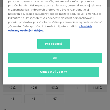
personalizovaného priamo pre Vás, vrátane odporúčaní produktov
1/6
prispôsobených Vašim potrebám a záujmom, personalizovanej reklamy
či zapamätania si vybraných preferencií. Svoje rozhodnutie aj
ON CLOUDMONSTER VOID
nastavenia týkajúce sa súborov cookie môžete kedykoľvek zmeniť, a to
kliknutím na „Prispôsobiť”. Ak nechcete dostávať personalizovanú
ponuku produktov prispôsobenú Vašim preferenciám, vyberte možnosť
„Odmietnuť všetky”. Viac informácií nájdete v našich
zásadách
126,00 €
ochrany osobných údajov.
150,00 €
-16%
(Najnižšia cena za 30 dní pred zľavou)
200,00 €
-37%
(Počiatočná cena)
Prispôsobiť
Dostupné Farby
OK
Vybrať veľkosť
Odmietnuť všetky
EU
US
42
42,5
43
44
44,5
45
46
47