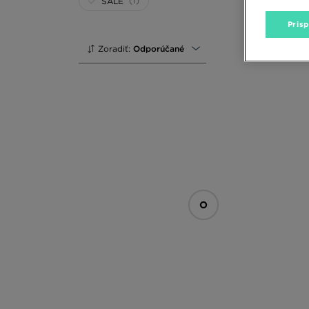
(1)
SALE
Pris
Zoradiť:
Odporúčané