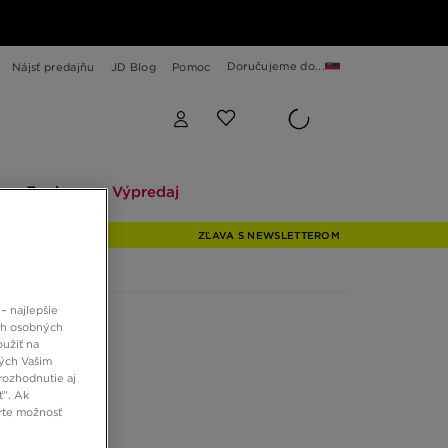
Doručujeme do...
Nájsť predajňu
JD Blog
Pomoc
Explore
Výpredaj
Explore
Výpredaj
ZĽAVA S NEWSLETTEROM
– najlepšie
ch osobných
oužiť na
ných Vašim
rozhodnutie aj
ť”. Ak
rte možnosť