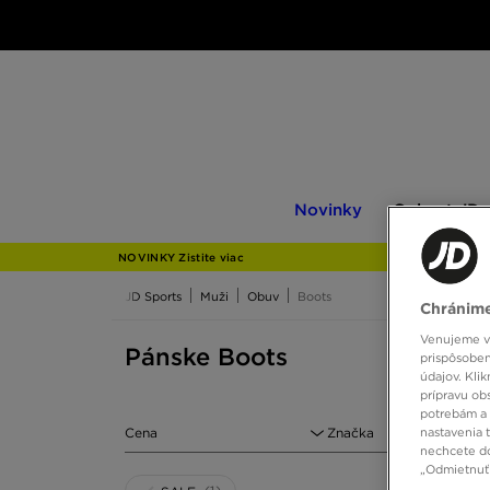
Novinky
Only
Novinky
Only at JD
at
JD
NOVINKY Zistite viac
JD Sports
Muži
Obuv
Boots
Chránime
Venujeme vš
Pánske Boots
prispôsoben
údajov. Kli
prípravu ob
potrebám a 
Cena
Značka
nastavenia 
nechcete do
„Odmietnuť 