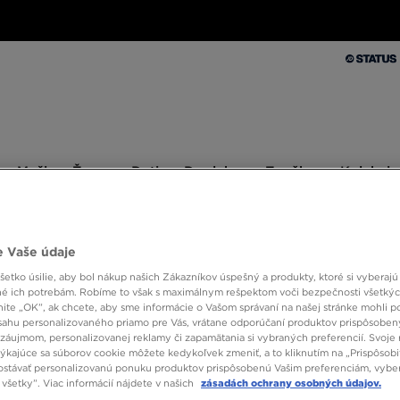
Muži
Ženy
Deti
Doplnky
Značky
Kolekcie
Muži
Ženy
Deti
Doplnky
Značky
Kolekcie
10 % SPÄŤ ZA PRVÉ NÁKUPY S JD STATUS
 Vaše údaje
etko úsilie, aby bol nákup našich Zákazníkov úspešný a produkty, ktoré si vyberajú 
é ich potrebám. Robíme to však s maximálnym rešpektom voči bezpečnosti všetký
knite „OK”, ak chcete, aby sme informácie o Vašom správaní na našej stránke mohli p
sahu personalizovaného priamo pre Vás, vrátane odporúčaní produktov prispôsobe
záujmom, personalizovanej reklamy či zapamätania si vybraných preferencií. Svoje 
Veľkosť
Farba
týkajúce sa súborov cookie môžete kedykoľvek zmeniť, a to kliknutím na „Prispôsobi
stávať personalizovanú ponuku produktov prispôsobenú Vašim preferenciám, vybe
všetky”. Viac informácií nájdete v našich
zásadách ochrany osobných údajov.