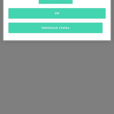
Zmeňte kritériá vyhľadávania alebo
odstráňte vybrané filtre
OK
Odmietnuť všetky