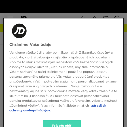
NOVINKY Zistite viac
JD Sports
Muži
Obuv
Novinky
Chránime Vaše údaje
Venujeme všetko úsilie, aby bol nákup našich Zákazníkov úspešný a
Novinky 2026 - Pánska obuv
produkty, ktoré si vyberajú – najlepšie prispôsobené ich potrebám.
0 produktov
Robíme to však s maximálnym rešpektom voči bezpečnosti všetkých
osobných údajov. Kliknite „OK”, ak chcete, aby sme informácie o
Vašom správaní na našej stránke mohli použiť na prípravu obsahu
Zoradiť:
Odporúčané
Filtrovať
personalizovaného priamo pre Vás, vrátane odporúčaní produktov
prispôsobených Vašim potrebám a záujmom, personalizovanej reklamy
či zapamätania si vybraných preferencií. Svoje rozhodnutie aj
nastavenia týkajúce sa súborov cookie môžete kedykoľvek zmeniť, a to
kliknutím na „Prispôsobiť”. Ak nechcete dostávať personalizovanú
ponuku produktov prispôsobenú Vašim preferenciám, vyberte možnosť
„Odmietnuť všetky”. Viac informácií nájdete v našich
zásadách
ochrany osobných údajov.
Žiadne produkty na zobrazenie
Prispôsobiť