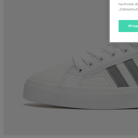
nechcete do
„Odmietnuť 
Pris