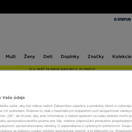
Muži
Ženy
Deti
Doplnky
Značky
Kolekcie
Muži
Ženy
Deti
Doplnky
Značky
Kolekcie
10 % SPÄŤ ZA PRVÉ NÁKUPY S JD STATUS
 Vaše údaje
ONLY AT
etko úsilie, aby bol nákup našich Zákazníkov úspešný a produkty, ktoré si vyberajú 
ADIDA
é ich potrebám. Robíme to však s maximálnym rešpektom voči bezpečnosti všetký
knite „OK”, ak chcete, aby sme informácie o Vašom správaní na našej stránke mohli p
sahu personalizovaného priamo pre Vás, vrátane odporúčaní produktov prispôsobe
záujmom, personalizovanej reklamy či zapamätania si vybraných preferencií. Svoje 
75,00
týkajúce sa súborov cookie môžete kedykoľvek zmeniť, a to kliknutím na „Prispôsobi