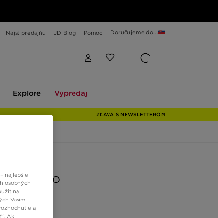
Doručujeme do...
Nájsť predajňu
JD Blog
Pomoc
Explore
Výpredaj
Explore
Výpredaj
ZĽAVA S NEWSLETTEROM
 JD
– najlepšie
S NIZZA LO
ch osobných
oužiť na
ných Vašim
rozhodnutie aj
 €
ť”. Ak