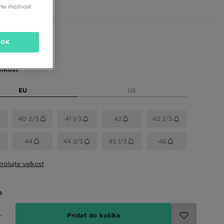
rte možnosť
 farby
OK
eľkosť
EU
US
40 2/3
41 1/3
42
42 2/3
44
44 2/3
45 1/3
46
rolujte veľkosť
o
Pridať do košíka