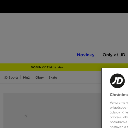
Novinky
Only
Novinky
Only at JD
at
JD
NOVINKY Zistite viac
JD Sports
Muži
Obuv
Skate
Chránime
Venujeme vš
prispôsoben
údajov. Kli
prípravu ob
potrebám a 
nastavenia 