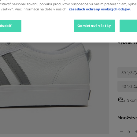
stávať personalizovanú ponuku produktov prispôsobenú Vašim preferenciám, vybe
všetky”. Viac informácií nájdete v našich
zásadách ochrany osobných údajov.
Dostupné
pôsobiť
Odmietnuť všetky
Biela
Vybrať v
39 1/3
43 1/3
Skont
Množstv