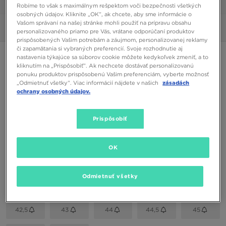
1/6
Robíme to však s maximálnym rešpektom voči bezpečnosti všetkých
osobných údajov. Kliknite „OK”, ak chcete, aby sme informácie o
Vašom správaní na našej stránke mohli použiť na prípravu obsahu
Obrázky
360°
personalizovaného priamo pre Vás, vrátane odporúčaní produktov
prispôsobených Vašim potrebám a záujmom, personalizovanej reklamy
či zapamätania si vybraných preferencií. Svoje rozhodnutie aj
VANS OLD SKOOL QUILTED
nastavenia týkajúce sa súborov cookie môžete kedykoľvek zmeniť, a to
kliknutím na „Prispôsobiť”. Ak nechcete dostávať personalizovanú
ponuku produktov prispôsobenú Vašim preferenciám, vyberte možnosť
45,00 €
„Odmietnuť všetky”. Viac informácií nájdete v našich
zásadách
ochrany osobných údajov.
Dostupné Farby
Prispôsobiť
Sivá
Vybrať veľkosť
OK
EU
US
Odmietnuť všetky
39
40
40,5
41
42
42,5
43
44
44,5
45