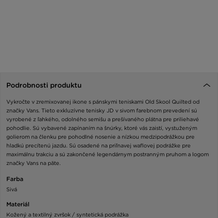
Podrobnosti produktu
Vykročte v zremixovanej ikone s pánskymi teniskami Old Skool Quilted od
značky Vans. Tieto exkluzívne tenisky JD v sivom farebnom prevedení sú
vyrobené z ľahkého, odolného semišu a prešívaného plátna pre priliehavé
pohodlie. Sú vybavené zapínaním na šnúrky, ktoré vás zaistí, vystuženým
golierom na členku pre pohodlné nosenie a nízkou medzipodrážkou pre
hladkú precítenú jazdu. Sú osadené na priľnavej waflovej podrážke pre
maximálnu trakciu a sú zakončené legendárnym postranným pruhom a logom
značky Vans na päte.
Farba
Sivá
Materiál
Kožený a textilný zvršok / syntetická podrážka