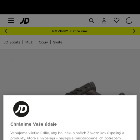
NOVINKY Zistite viac
JD Sports
Muži
Obuv
Skate
Chránime Vaše údaje
Venujeme všetko úsilie, aby bol nákup našich Zákazníkov úspešný a
produkty, ktoré si vyberajú – najlepšie prispôsobené ich potrebám.