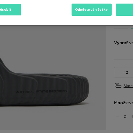
pôsobiť
Odmietnuť všetky
Dostupné
Vybrať v
42
Skont
Množstv