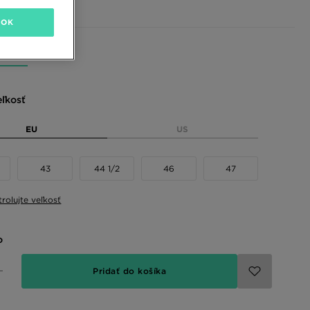
OK
 farby
eľkosť
EU
US
43
44 1/2
46
47
rolujte veľkosť
o
Pridať do košíka