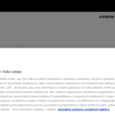
Muži
Ženy
Deti
Doplnky
Značky
Kolekcie
Muži
Ženy
Deti
Doplnky
Značky
Kolekcie
10 % SPÄŤ ZA PRVÉ NÁKUPY S JD STATUS
 Vaše údaje
etko úsilie, aby bol nákup našich Zákazníkov úspešný a produkty, ktoré si vyberajú 
é ich potrebám. Robíme to však s maximálnym rešpektom voči bezpečnosti všetký
ŠPECIÁ
knite „OK”, ak chcete, aby sme informácie o Vašom správaní na našej stránke mohli p
sahu personalizovaného priamo pre Vás, vrátane odporúčaní produktov prispôsobe
ADIDA
záujmom, personalizovanej reklamy či zapamätania si vybraných preferencií. Svoje 
týkajúce sa súborov cookie môžete kedykoľvek zmeniť, a to kliknutím na „Prispôsobi
stávať personalizovanú ponuku produktov prispôsobenú Vašim preferenciám, vybe
všetky”. Viac informácií nájdete v našich
zásadách ochrany osobných údajov.
65,00