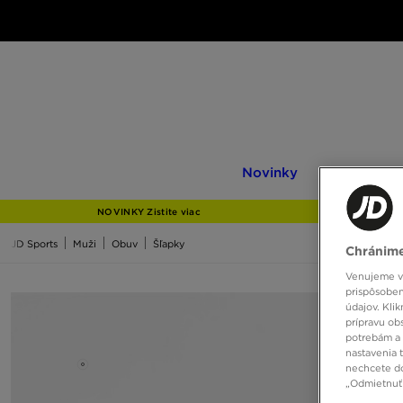
Novinky
Only
Novinky
Only at JD
at
JD
NOVINKY Zistite viac
JD Sports
Muži
Obuv
Šľapky
Chránime
Venujeme vš
prispôsoben
údajov. Kli
prípravu ob
potrebám a 
nastavenia 
nechcete do
„Odmietnuť 