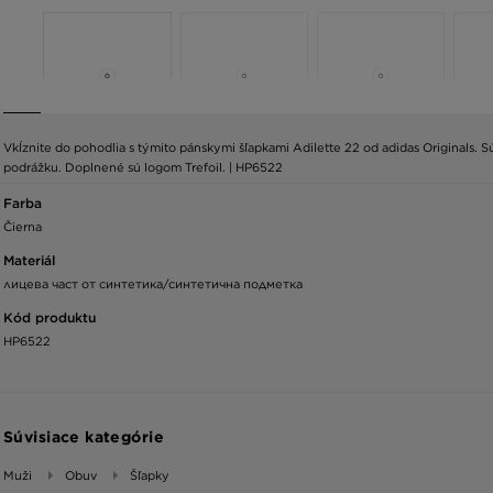
Vkĺznite do pohodlia s týmito pánskymi šľapkami Adilette 22 od adidas Originals
podrážku. Doplnené sú logom Trefoil. | HP6522
Farba
Čierna
Materiál
лицева част от синтетика/синтетична подметка
Kód produktu
HP6522
Súvisiace kategórie
Muži
Obuv
Šľapky