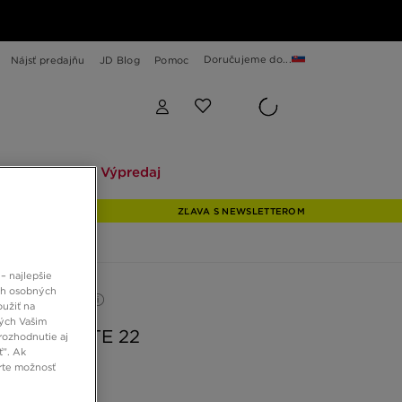
Doručujeme do...
Nájsť predajňu
JD Blog
Pomoc
Explore
Výpredaj
Explore
Výpredaj
ZĽAVA S NEWSLETTEROM
– najlepšie
ch osobných
LNY PRODUKT
oužiť na
ných Vašim
S ADILETTE 22
rozhodnutie aj
ť”. Ak
rte možnosť
 €