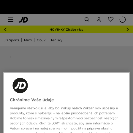
NOVINKY Zistite viac
JD Sports
Muži
Obuv
Tenisky
Chránime Vaše údaje
Venujeme všetko úsilie, aby bol nákup našich Zákazníkov úspešný a
produkty, ktoré si vyberajú – najlepšie prispôsobené ich potrebám.
Robíme to však s maximálnym rešpektom voči bezpečnosti všetkých
osobných údajov. Kliknite „OK”, ak chcete, aby sme informácie o
Vašom správaní na našej stránke mohli použiť na prípravu obsahu