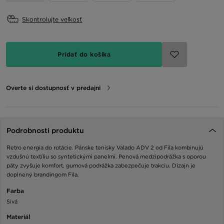
Skontrolujte veľkosť
Pridať do košíka
Overte si dostupnosť v predajni
Podrobnosti produktu
Retro energia do rotácie. Pánske tenisky Valado ADV 2 od Fila kombinujú
vzdušnú textíliu so syntetickými panelmi. Penová medzipodrážka s oporou
päty zvyšuje komfort, gumová podrážka zabezpečuje trakciu. Dizajn je
doplnený brandingom Fila.
Farba
Sivá
Materiál