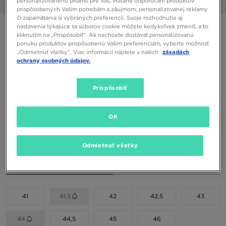
personalizovaného priamo pre Vás, vrátane odporúčaní produktov
1/6
prispôsobených Vašim potrebám a záujmom, personalizovanej reklamy
či zapamätania si vybraných preferencií. Svoje rozhodnutie aj
nastavenia týkajúce sa súborov cookie môžete kedykoľvek zmeniť, a to
ONLY AT JD
kliknutím na „Prispôsobiť”. Ak nechcete dostávať personalizovanú
FILA VALADO ADV 2
ponuku produktov prispôsobenú Vašim preferenciám, vyberte možnosť
„Odmietnuť všetky”. Viac informácií nájdete v našich
zásadách
ochrany osobných údajov.
42,00 €
52,00 €
-19%
(Najnižšia cena za 30 dní pred zľavou)
Prispôsobiť
85,00 €
-51%
(Počiatočná cena)
OK
Dostupné Farby
Odmietnuť všetky
Vybrať veľkosť
EU
US
41
41,5
42
42,5
43
44
44,5
45
46