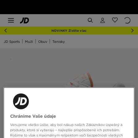
NOVINKY Zistite viac
JD Sports
Muži
Obuv
Tenisky
Chránime Vaše údaje
Venujeme všetko úsilie, aby bol nákup našich Zákazníkov úspešný a
produkty, ktoré si vyberajú – najlepšie prispôsobené ich potrebám.
Robíme to však s maximálnym rešpektom voči bezpečnosti všetkých