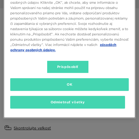
1/5
osobných údajov. Kliknite „OK”, ak chcete, aby sme informácie o
Vašom správaní na našej stránke mohli použiť na prípravu obsahu
personalizovaného priamo pre Vás, vrátane odporúčaní produktov
NEW BALANCE 550
prispôsobených Vašim potrebám a záujmom, personalizovanej reklamy
či zapamätania si vybraných preferencií. Svoje rozhodnutie aj
nastavenia týkajúce sa súborov cookie môžete kedykoľvek zmeniť, a to
68,00 €
kliknutím na „Prispôsobiť”. Ak nechcete dostávať personalizovanú
ponuku produktov prispôsobenú Vašim preferenciám, vyberte možnosť
„Odmietnuť všetky”. Viac informácií nájdete v našich
zásadách
Dostupné Farby
ochrany osobných údajov.
Biela
Prispôsobiť
Vybrať veľkosť
EU
US
OK
41,5
42
42,5
43
44
Odmietnuť všetky
44,5
45
45,5
46,5
Skontrolujte veľkosť