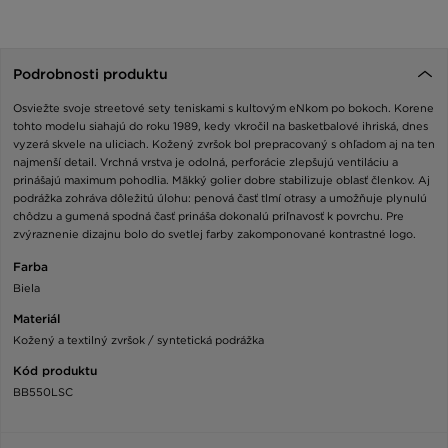
Podrobnosti produktu
Osviežte svoje streetové sety teniskami s kultovým eNkom po bokoch. Korene
tohto modelu siahajú do roku 1989, kedy vkročil na basketbalové ihriská, dnes
vyzerá skvele na uliciach. Kožený zvršok bol prepracovaný s ohľadom aj na ten
najmenší detail. Vrchná vrstva je odolná, perforácie zlepšujú ventiláciu a
prinášajú maximum pohodlia. Mäkký golier dobre stabilizuje oblasť členkov. Aj
podrážka zohráva dôležitú úlohu: penová časť tlmí otrasy a umožňuje plynulú
chôdzu a gumená spodná časť prináša dokonalú priľnavosť k povrchu. Pre
zvýraznenie dizajnu bolo do svetlej farby zakomponované kontrastné logo.
Farba
Biela
Materiál
Kožený a textilný zvršok / syntetická podrážka
Kód produktu
BB550LSC