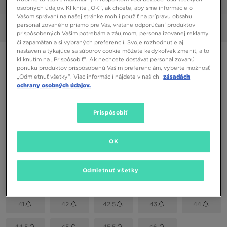
1/6
osobných údajov. Kliknite „OK”, ak chcete, aby sme informácie o
Vašom správaní na našej stránke mohli použiť na prípravu obsahu
personalizovaného priamo pre Vás, vrátane odporúčaní produktov
Obrázky
360°
prispôsobených Vašim potrebám a záujmom, personalizovanej reklamy
či zapamätania si vybraných preferencií. Svoje rozhodnutie aj
nastavenia týkajúce sa súborov cookie môžete kedykoľvek zmeniť, a to
ONLY AT JD
kliknutím na „Prispôsobiť”. Ak nechcete dostávať personalizovanú
ponuku produktov prispôsobenú Vašim preferenciám, vyberte možnosť
NIKE AIR FORCE 1 '07
„Odmietnuť všetky”. Viac informácií nájdete v našich
zásadách
ochrany osobných údajov.
68,00 €
Prispôsobiť
Dostupné Farby
Béžová
OK
Vybrať veľkosť
Odmietnuť všetky
EU
US
41
42
42,5
43
44
44,5
45
45,5
46