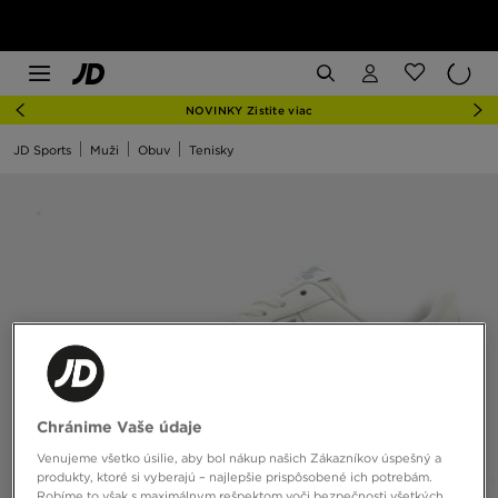
NOVINKY Zistite viac
JD Sports
Muži
Obuv
Tenisky
Chránime Vaše údaje
Venujeme všetko úsilie, aby bol nákup našich Zákazníkov úspešný a
produkty, ktoré si vyberajú – najlepšie prispôsobené ich potrebám.
Robíme to však s maximálnym rešpektom voči bezpečnosti všetkých