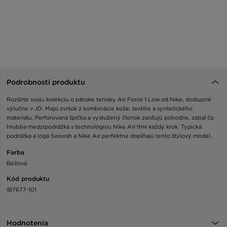
Podrobnosti produktu
Rozšírte svoju kolekciu o pánske tenisky Air Force 1 Low od Nike, dostupné
výlučne v JD. Majú zvršok z kombinácie kože, textílie a syntetického
materiálu. Perforovaná špička a vystužený členok zaisťujú pohodlie, zatiaľ čo
hrubšia medzipodrážka s technológiou Nike Air tlmí každý krok. Typická
podrážka a logá Swoosh a Nike Air perfektne dopĺňajú tento štýlový model.
Farba
Béžová
Kód produktu
IB7677-101
Hodnotenia