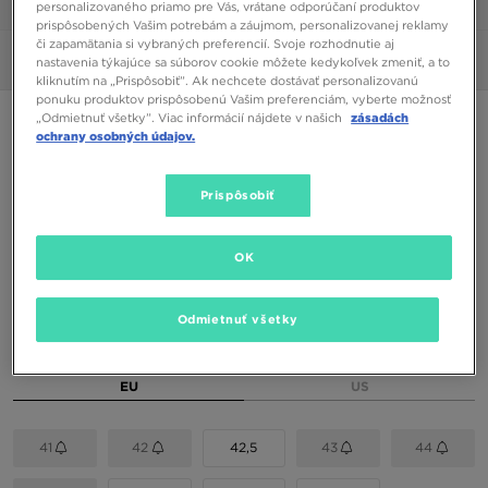
personalizovaného priamo pre Vás, vrátane odporúčaní produktov
1/6
prispôsobených Vašim potrebám a záujmom, personalizovanej reklamy
či zapamätania si vybraných preferencií. Svoje rozhodnutie aj
Obrázky
360°
nastavenia týkajúce sa súborov cookie môžete kedykoľvek zmeniť, a to
kliknutím na „Prispôsobiť”. Ak nechcete dostávať personalizovanú
ponuku produktov prispôsobenú Vašim preferenciám, vyberte možnosť
„Odmietnuť všetky”. Viac informácií nájdete v našich
zásadách
NIKE AIR FORCE 1 '07 LV8
ochrany osobných údajov.
78,00 €
Prispôsobiť
92,00 €
-15%
(Najnižšia cena za 30 dní pred zľavou)
120,00 €
-35%
(Počiatočná cena)
OK
Dostupné Farby
Biela
Odmietnuť všetky
Vybrať veľkosť
EU
US
41
42
42,5
43
44