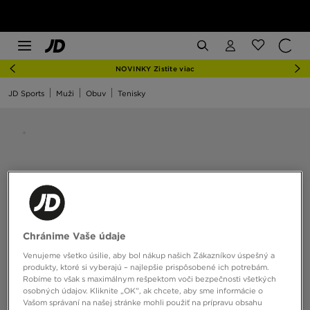
NOVINKY Zistite viac
JD Sports
Muži
Obuv
Tenisky
Chránime Vaše údaje
Venujeme všetko úsilie, aby bol nákup našich Zákazníkov úspešný a
produkty, ktoré si vyberajú – najlepšie prispôsobené ich potrebám.
Robíme to však s maximálnym rešpektom voči bezpečnosti všetkých
osobných údajov. Kliknite „OK”, ak chcete, aby sme informácie o
Vašom správaní na našej stránke mohli použiť na prípravu obsahu