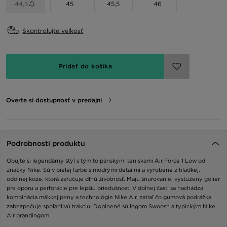
44,5
45
45,5
46
Skontrolujte veľkosť
Pridať do košíka
Overte si dostupnosť v predajni
Podrobnosti produktu
Obujte si legendárny štýl s týmito pánskymi teniskami Air Force 1 Low od
značky Nike. Sú v bielej farbe s modrými detailmi a vyrobené z hladkej,
odolnej kože, ktorá zaručuje dlhú životnosť. Majú šnurovanie, vystužený golier
pre oporu a perforácie pre lepšiu priedušnosť. V dolnej časti sa nachádza
kombinácia mäkkej peny a technológie Nike Air, zatiaľ čo gumová podrážka
zabezpečuje spoľahlivú trakciu. Doplnené sú logom Swoosh a typickým Nike
Air brandingom.