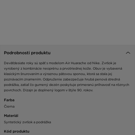
Podrobnosti produktu
Deväťdesiate roky sú späť s modelom Air Huarache od Nike. Zvršok je
vyrobený z kombinácie neoprénu a prvotriednej kože. Obuv je vybavená
klasickým šnurovaním a výraznou pätovou sponou, ktorá sa stala jej
poznávacím znamením. Odpruženie zabezpečuje hrubá penová stredná
podrážka, zatiaľ čo gumený dezén poskytuje primeranú priľnavosť na rôznych
povrchoch. Dizajn je doplnený logom v štýle 90. rokov.
Farba
Čierna
Materiál
Syntetický zvršok a podrážka
Kód produktu