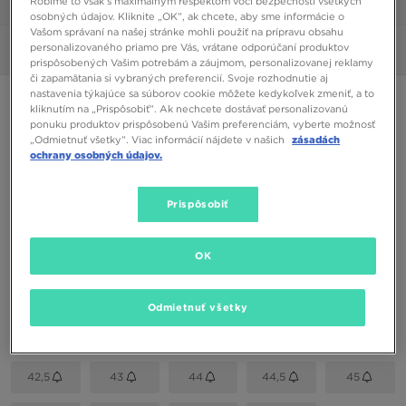
Robíme to však s maximálnym rešpektom voči bezpečnosti všetkých
1/6
osobných údajov. Kliknite „OK”, ak chcete, aby sme informácie o
Vašom správaní na našej stránke mohli použiť na prípravu obsahu
personalizovaného priamo pre Vás, vrátane odporúčaní produktov
Obrázky
360°
prispôsobených Vašim potrebám a záujmom, personalizovanej reklamy
či zapamätania si vybraných preferencií. Svoje rozhodnutie aj
nastavenia týkajúce sa súborov cookie môžete kedykoľvek zmeniť, a to
NIKE AIR HUARACHE
kliknutím na „Prispôsobiť”. Ak nechcete dostávať personalizovanú
ponuku produktov prispôsobenú Vašim preferenciám, vyberte možnosť
„Odmietnuť všetky”. Viac informácií nájdete v našich
zásadách
81,00 €
ochrany osobných údajov.
Dostupné Farby
Prispôsobiť
Čierna
Vybrať veľkosť
OK
EU
US
Odmietnuť všetky
39
40
40,5
41
42
42,5
43
44
44,5
45