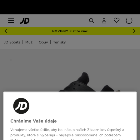
NOVINKY Zistite viac
JD Sports
Muži
Obuv
Tenisky
Chránime Vaše údaje
Venujeme všetko úsilie, aby bol nákup našich Zákazníkov úspešný a
produkty, ktoré si vyberajú – najlepšie prispôsobené ich potrebám.