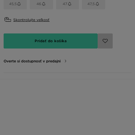
45,5
46
47
47,5
Skontrolujte veľkosť
Pridať do košíka
Overte si dostupnosť v predajni