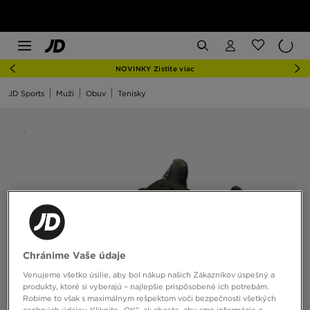
NOVINKY Zistite viac
JD Sports
Muži
Obuv
Tenisky
Chránime Vaše údaje
Venujeme všetko úsilie, aby bol nákup našich Zákazníkov úspešný a
produkty, ktoré si vyberajú – najlepšie prispôsobené ich potrebám.
Robíme to však s maximálnym rešpektom voči bezpečnosti všetkých
osobných údajov. Kliknite „OK”, ak chcete, aby sme informácie o