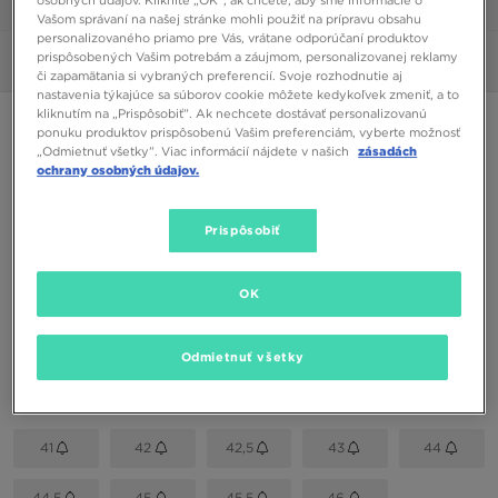
1/6
Vašom správaní na našej stránke mohli použiť na prípravu obsahu
personalizovaného priamo pre Vás, vrátane odporúčaní produktov
prispôsobených Vašim potrebám a záujmom, personalizovanej reklamy
Obrázky
360°
či zapamätania si vybraných preferencií. Svoje rozhodnutie aj
nastavenia týkajúce sa súborov cookie môžete kedykoľvek zmeniť, a to
kliknutím na „Prispôsobiť”. Ak nechcete dostávať personalizovanú
ONLY AT JD
ponuku produktov prispôsobenú Vašim preferenciám, vyberte možnosť
„Odmietnuť všetky”. Viac informácií nájdete v našich
zásadách
NIKE AIR HUARACHE
ochrany osobných údajov.
72,00 €
Prispôsobiť
Dostupné Farby
OK
Khaki
Vybrať veľkosť
Odmietnuť všetky
EU
US
41
42
42,5
43
44
44,5
45
45,5
46