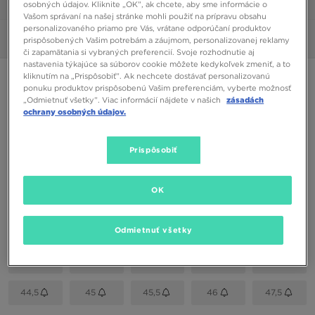
osobných údajov. Kliknite „OK”, ak chcete, aby sme informácie o
1/6
Vašom správaní na našej stránke mohli použiť na prípravu obsahu
personalizovaného priamo pre Vás, vrátane odporúčaní produktov
Obrázky
360°
prispôsobených Vašim potrebám a záujmom, personalizovanej reklamy
či zapamätania si vybraných preferencií. Svoje rozhodnutie aj
nastavenia týkajúce sa súborov cookie môžete kedykoľvek zmeniť, a to
kliknutím na „Prispôsobiť”. Ak nechcete dostávať personalizovanú
NIKE DUNK LOW
ponuku produktov prispôsobenú Vašim preferenciám, vyberte možnosť
„Odmietnuť všetky”. Viac informácií nájdete v našich
zásadách
ochrany osobných údajov.
130,00 €
Prispôsobiť
Dostupné Farby
Sivá
OK
Vybrať veľkosť
EU
US
Odmietnuť všetky
41
42
42,5
43
44
44,5
45
45,5
46
47,5