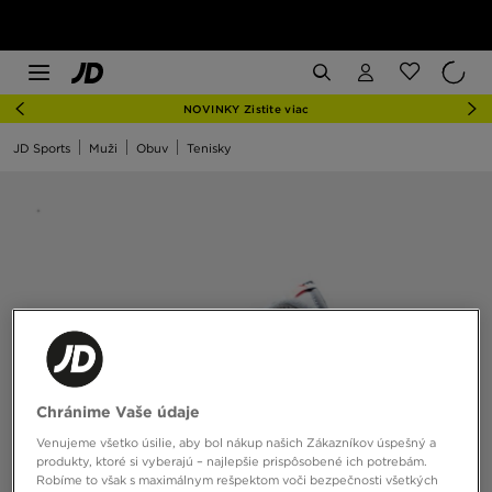
NOVINKY Zistite viac
JD Sports
Muži
Obuv
Tenisky
Chránime Vaše údaje
Venujeme všetko úsilie, aby bol nákup našich Zákazníkov úspešný a
produkty, ktoré si vyberajú – najlepšie prispôsobené ich potrebám.
Robíme to však s maximálnym rešpektom voči bezpečnosti všetkých