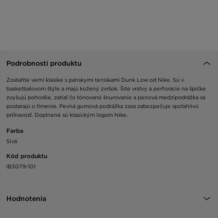
Podrobnosti produktu
Zostaňte verní klasike s pánskymi teniskami Dunk Low od Nike. Sú v
basketbalovom štýle a majú kožený zvršok. Šité vrstvy a perforácie na špičke
zvyšujú pohodlie, zatiaľ čo tónované šnurovanie a penová medzipodrážka sa
postarajú o tlmenie. Pevná gumová podrážka zasa zabezpečuje spoľahlivú
priľnavosť. Doplnené sú klasickým logom Nike.
Farba
Sivá
Kód produktu
IB3079-101
Hodnotenia