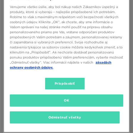
Venujeme všetko úsilie, aby bol nákup našich Zákazníkov úspešný a
produkty, ktoré si vyberajú – najlepšie prispôsobené ich potrebám.
Robíme to však s maximálnym rešpektom voči bezpečnosti všetkých
osobných údajov. Kliknite „OK”, ak chcete, aby sme informácie o
Vašom správaní na našej stránke mohli použiť na prípravu obsahu
personalizovaného priamo pre Vás, vrátane odporúčaní produktov
prispôsobených Vašim potrebám a záujmom, personalizovanej reklamy
či zapamätania si vybraných preferencií. Svoje rozhodnutie aj
nastavenia týkajúce sa súborov cookie môžete kedykoľvek zmeniť, a to
kliknutím na „Prispôsobiť”. Ak nechcete dostávať personalizovanú
ponuku produktov prispôsobenú Vašim preferenciám, vyberte možnosť
„Odmietnuť všetky”. Viac informácií nájdete v našich
zásadách
ochrany osobných údajov.
JORDAN AIR 1 LOW
JORDAN AIR 1 LOW
Prispôsobiť
140,00 €
130,00 €
OK
Odmietnuť všetky