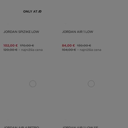
ONLY AT
JORDAN SPIZIKE LOW
JORDAN AIR 1 LOW
102,00 €
170,00 €
84,00 €
130,00 €
120,00 €
– najnižšia cena
104,00 €
– najnižšia cena
JORDAN AIR 4 RETRO
JORDAN AIR 1 LOW SE