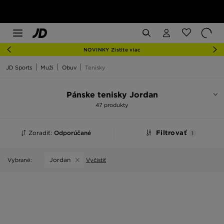
NOVINKY Zistite viac
JD Sports
Muži
Obuv
Tenisky
Pánske tenisky Jordan
47 produkty
Zoradiť:
Odporúčané
Filtrovať
1
Jordan
Vybrané:
Vyčistiť