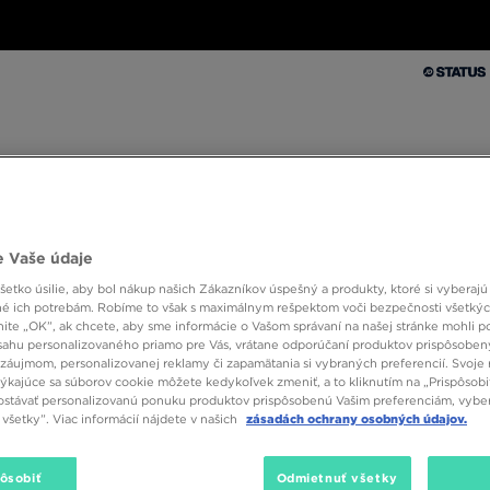
Muži
Ženy
Deti
Doplnky
Značky
Kolekcie
Muži
Ženy
Deti
Doplnky
Značky
Kolekcie
 Vaše údaje
10 % SPÄŤ ZA PRVÉ NÁKUPY S JD STATUS
etko úsilie, aby bol nákup našich Zákazníkov úspešný a produkty, ktoré si vyberajú 
é ich potrebám. Robíme to však s maximálnym rešpektom voči bezpečnosti všetký
knite „OK”, ak chcete, aby sme informácie o Vašom správaní na našej stránke mohli p
sahu personalizovaného priamo pre Vás, vrátane odporúčaní produktov prispôsobe
záujmom, personalizovanej reklamy či zapamätania si vybraných preferencií. Svoje 
týkajúce sa súborov cookie môžete kedykoľvek zmeniť, a to kliknutím na „Prispôsobi
stávať personalizovanú ponuku produktov prispôsobenú Vašim preferenciám, vybe
všetky”. Viac informácií nájdete v našich
zásadách ochrany osobných údajov.
Veľkosť
Farba
pôsobiť
Odmietnuť všetky