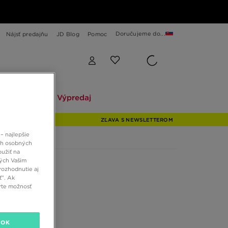
Doručujeme do...
Nájsť predajňu
JD Blog
Pomoc
Explore
Výpredaj
Explore
Výpredaj
ZĽAVA S NEWSLETTEROM
– najlepšie
ch osobných
oužiť na
ných Vašim
rozhodnutie aj
ť”. Ak
rte možnosť
OK