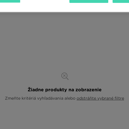
Žiadne produkty na zobrazenie
Zmeňte kritériá vyhľadávania alebo
odstráňte vybrané filtre