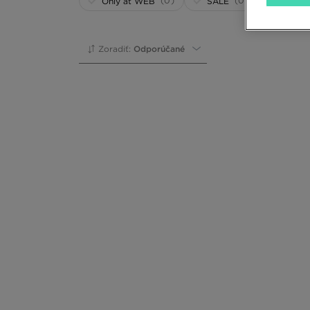
(0)
(0)
Only at WEB
SALE
Zoradiť:
Odporúčané