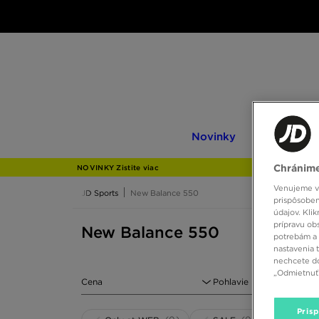
Novinky
Only
Novinky
Only at JD
at
JD
Chránime
NOVINKY Zistite viac
Venujeme vš
JD Sports
New Balance 550
prispôsoben
údajov. Kli
prípravu ob
New Balance 550
potrebám a 
nastavenia 
nechcete do
„Odmietnuť 
Cena
Pohlavie
Pris