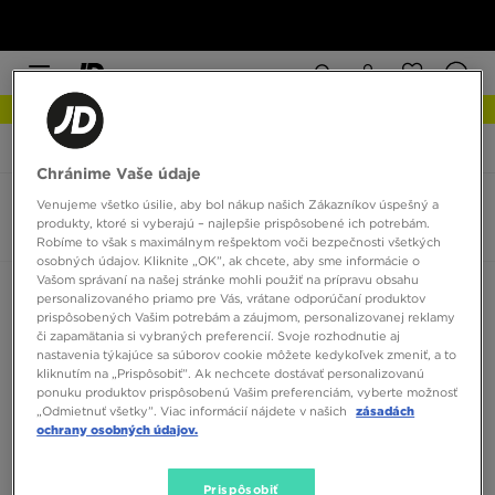
NOVINKY Zistite viac
JD Sports
New Balance 740 & 9060
Chránime Vaše údaje
Venujeme všetko úsilie, aby bol nákup našich Zákazníkov úspešný a
Pánske New Balance 740 & 9060
produkty, ktoré si vyberajú – najlepšie prispôsobené ich potrebám.
0 produktov
Robíme to však s maximálnym rešpektom voči bezpečnosti všetkých
osobných údajov. Kliknite „OK”, ak chcete, aby sme informácie o
Vašom správaní na našej stránke mohli použiť na prípravu obsahu
Zoradiť:
Odporúčané
Filtrovať
personalizovaného priamo pre Vás, vrátane odporúčaní produktov
prispôsobených Vašim potrebám a záujmom, personalizovanej reklamy
či zapamätania si vybraných preferencií. Svoje rozhodnutie aj
nastavenia týkajúce sa súborov cookie môžete kedykoľvek zmeniť, a to
kliknutím na „Prispôsobiť”. Ak nechcete dostávať personalizovanú
ponuku produktov prispôsobenú Vašim preferenciám, vyberte možnosť
„Odmietnuť všetky”. Viac informácií nájdete v našich
zásadách
ochrany osobných údajov.
Žiadne produkty na zobrazenie
Prispôsobiť