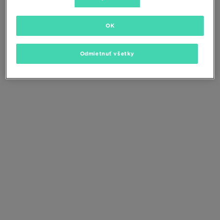
Zmeňte kritériá vyhľadávania alebo
odstráňte vybrané filtre
OK
Odmietnuť všetky