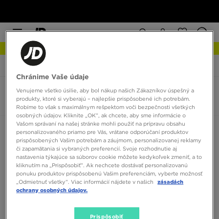
NOVINKY Zistite viac
JD Sports
New Balance 878
Chránime Vaše údaje
Venujeme všetko úsilie, aby bol nákup našich Zákazníkov úspešný a
New Balance 878
produkty, ktoré si vyberajú – najlepšie prispôsobené ich potrebám.
0 produktov
Robíme to však s maximálnym rešpektom voči bezpečnosti všetkých
osobných údajov. Kliknite „OK”, ak chcete, aby sme informácie o
Vašom správaní na našej stránke mohli použiť na prípravu obsahu
Zoradiť:
Odporúčané
Filtrovať
personalizovaného priamo pre Vás, vrátane odporúčaní produktov
prispôsobených Vašim potrebám a záujmom, personalizovanej reklamy
či zapamätania si vybraných preferencií. Svoje rozhodnutie aj
nastavenia týkajúce sa súborov cookie môžete kedykoľvek zmeniť, a to
kliknutím na „Prispôsobiť”. Ak nechcete dostávať personalizovanú
ponuku produktov prispôsobenú Vašim preferenciám, vyberte možnosť
„Odmietnuť všetky”. Viac informácií nájdete v našich
zásadách
ochrany osobných údajov.
Žiadne produkty na zobrazenie
Prispôsobiť