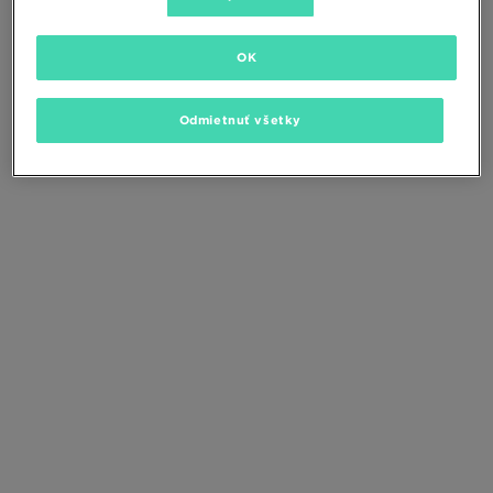
Zmeňte kritériá vyhľadávania alebo
odstráňte vybrané filtre
OK
Odmietnuť všetky