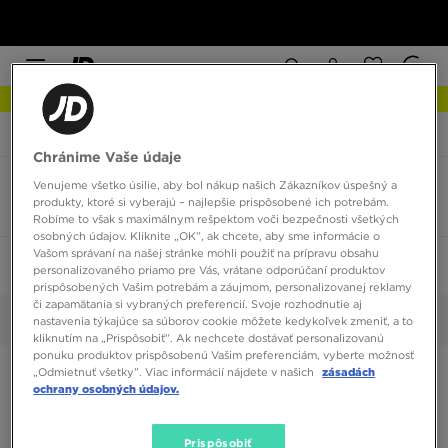
NOVINKY Zistite viac
JD Sports
New Era Chicago Bulls
Chránime Vaše údaje
Venujeme všetko úsilie, aby bol nákup našich Zákazníkov úspešný a
New Era Chicago Bulls veľkosť m
produkty, ktoré si vyberajú – najlepšie prispôsobené ich potrebám.
1 produkt
Robíme to však s maximálnym rešpektom voči bezpečnosti všetkých
osobných údajov. Kliknite „OK”, ak chcete, aby sme informácie o
Vašom správaní na našej stránke mohli použiť na prípravu obsahu
Zoradiť:
Odporúčané
Filtrovať
1
personalizovaného priamo pre Vás, vrátane odporúčaní produktov
prispôsobených Vašim potrebám a záujmom, personalizovanej reklamy
či zapamätania si vybraných preferencií. Svoje rozhodnutie aj
M
Vybrané:
Vyčistiť
nastavenia týkajúce sa súborov cookie môžete kedykoľvek zmeniť, a to
kliknutím na „Prispôsobiť”. Ak nechcete dostávať personalizovanú
ponuku produktov prispôsobenú Vašim preferenciám, vyberte možnosť
„Odmietnuť všetky”. Viac informácií nájdete v našich
zásadách
ochrany osobných údajov.
Prispôsobiť