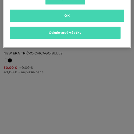
OK
Odmietnuť všetky
NEW ERA TRIČKO CHICAGO BULLS
30,00 €
40,00 €
40,00 €
– najnižšia cena