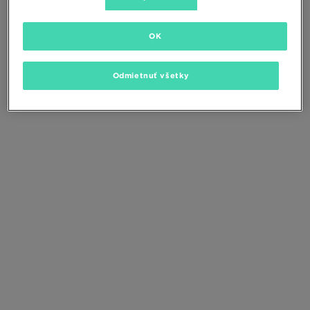
Zmeňte kritériá vyhľadávania alebo
odstráňte vybrané filtre
OK
Odmietnuť všetky