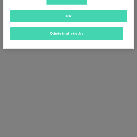
Zmeňte kritériá vyhľadávania alebo
odstráňte vybrané filtre
OK
Odmietnuť všetky