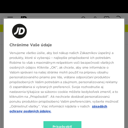
NOVINKY Zistite viac
JD Sports
Nike Air Force 1 Fontanka
Chránime Vaše údaje
Venujeme všetko úsilie, aby bol nákup našich Zákazníkov úspešný a
Nike Air Force 1 Fontanka
produkty, ktoré si vyberajú – najlepšie prispôsobené ich potrebám.
0 produktov
Robíme to však s maximálnym rešpektom voči bezpečnosti všetkých
osobných údajov. Kliknite „OK”, ak chcete, aby sme informácie o
Vašom správaní na našej stránke mohli použiť na prípravu obsahu
Zoradiť:
Odporúčané
Filtrovať
personalizovaného priamo pre Vás, vrátane odporúčaní produktov
prispôsobených Vašim potrebám a záujmom, personalizovanej reklamy
či zapamätania si vybraných preferencií. Svoje rozhodnutie aj
nastavenia týkajúce sa súborov cookie môžete kedykoľvek zmeniť, a to
kliknutím na „Prispôsobiť”. Ak nechcete dostávať personalizovanú
ponuku produktov prispôsobenú Vašim preferenciám, vyberte možnosť
„Odmietnuť všetky”. Viac informácií nájdete v našich
zásadách
ochrany osobných údajov.
Žiadne produkty na zobrazenie
Prispôsobiť