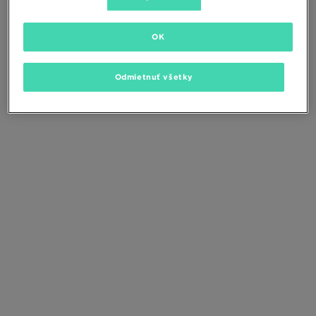
Zmeňte kritériá vyhľadávania alebo
odstráňte vybrané filtre
OK
Odmietnuť všetky