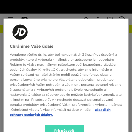
NOVINKY Zistite viac
JD Sports
Nike Air Force 1 Pixel
Chránime Vaše údaje
Venujeme všetko úsilie, aby bol nákup našich Zákazníkov úspešný a
Dámske Nike Air Force 1 Pixel
produkty, ktoré si vyberajú – najlepšie prispôsobené ich potrebám.
0 produktov
Robíme to však s maximálnym rešpektom voči bezpečnosti všetkých
osobných údajov. Kliknite „OK”, ak chcete, aby sme informácie o
Vašom správaní na našej stránke mohli použiť na prípravu obsahu
Zoradiť:
Odporúčané
Filtrovať
personalizovaného priamo pre Vás, vrátane odporúčaní produktov
prispôsobených Vašim potrebám a záujmom, personalizovanej reklamy
či zapamätania si vybraných preferencií. Svoje rozhodnutie aj
nastavenia týkajúce sa súborov cookie môžete kedykoľvek zmeniť, a to
kliknutím na „Prispôsobiť”. Ak nechcete dostávať personalizovanú
ponuku produktov prispôsobenú Vašim preferenciám, vyberte možnosť
„Odmietnuť všetky”. Viac informácií nájdete v našich
zásadách
ochrany osobných údajov.
Žiadne produkty na zobrazenie
Prispôsobiť