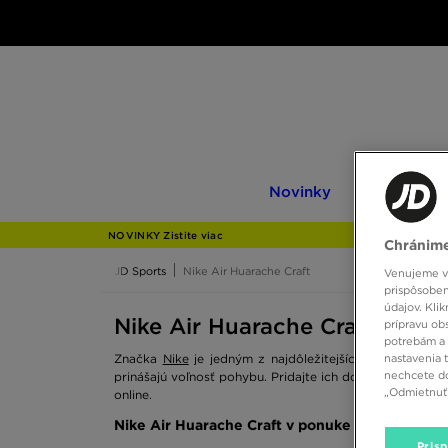
Novinky
Only
Novinky
Only at JD
at
JD
NOVINKY Zistite viac
Chránime
JD Sports
Nike Air Huarache Craft
Venujeme vš
prispôsoben
údajov. Kli
Nike Air Huarache Craft
prípravu ob
potrebám a 
nastavenia 
Značka
Nike
je jedným z najdôležitejších hráčov vo sv
nechcete do
prinášajú voľnosť pohybu. Pridajte ich do svojej mestske
„Odmietnuť 
online.
Nike Air Huarache Craft v ponuke JD Sports
Pris