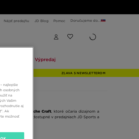
Doručujeme do...
Nájsť predajňu
JD Blog
Pomoc
Explore
Výpredaj
Explore
Výpredaj
ZĽAVA S NEWSLETTEROM
– najlepšie
ch osobných
oužiť na
ných Vašim
rozhodnutie aj
ť”. Ak
sky
Nike Air Huarache Craft
, ktoré očaria dizajnom a
rte možnosť
che Craft, ktoré sú dostupné v predajniach JD Sports a
OK