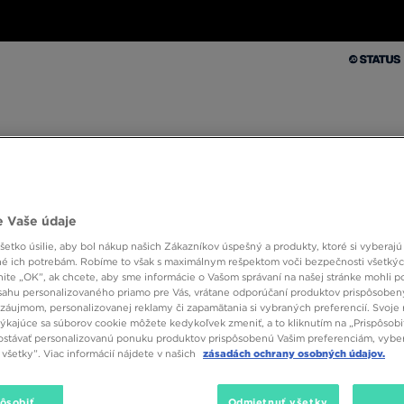
Muži
Ženy
Deti
Doplnky
Značky
Kolekcie
Muži
Ženy
Deti
Doplnky
Značky
Kolekcie
10 % SPÄŤ ZA PRVÉ NÁKUPY S JD STATUS
 Vaše údaje
etko úsilie, aby bol nákup našich Zákazníkov úspešný a produkty, ktoré si vyberajú 
é ich potrebám. Robíme to však s maximálnym rešpektom voči bezpečnosti všetký
knite „OK”, ak chcete, aby sme informácie o Vašom správaní na našej stránke mohli p
sahu personalizovaného priamo pre Vás, vrátane odporúčaní produktov prispôsobe
záujmom, personalizovanej reklamy či zapamätania si vybraných preferencií. Svoje 
týkajúce sa súborov cookie môžete kedykoľvek zmeniť, a to kliknutím na „Prispôsobi
ete streetwearu Túto pozíciu si plne zaslúži! Skvelým príkladom sú teni
stávať personalizovanú ponuku produktov prispôsobenú Vašim preferenciám, vybe
j kolekcie a s ľahkosťou kráčajte ulicami. Pozrite si modely Nike Air Huara
všetky”. Viac informácií nájdete v našich
zásadách ochrany osobných údajov.
pôsobiť
Odmietnuť všetky