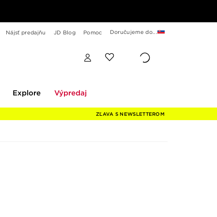
Doručujeme do...
Nájsť predajňu
JD Blog
Pomoc
Explore
Výpredaj
Explore
Výpredaj
ZĽAVA S NEWSLETTEROM