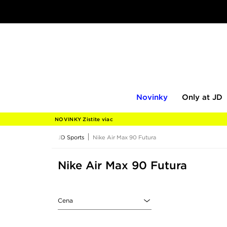
Novinky
Only
Novinky
Only at JD
at
JD
NOVINKY Zistite viac
JD Sports
Nike Air Max 90 Futura
Nike Air Max 90 Futura
Cena