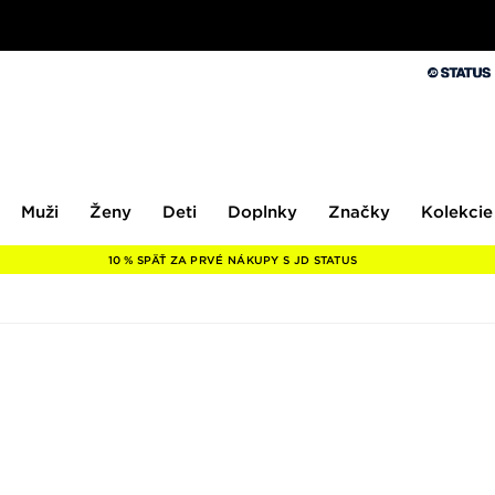
Muži
Ženy
Deti
Doplnky
Značky
Kolekcie
Muži
Ženy
Deti
Doplnky
Značky
Kolekcie
10 % SPÄŤ ZA PRVÉ NÁKUPY S JD STATUS