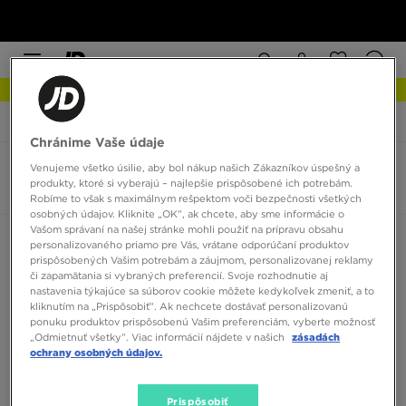
NOVINKY Zistite viac
JD Sports
Nike Air Max Dawn
Chránime Vaše údaje
Venujeme všetko úsilie, aby bol nákup našich Zákazníkov úspešný a
Nike Air Max Dawn
produkty, ktoré si vyberajú – najlepšie prispôsobené ich potrebám.
0 produktov
Robíme to však s maximálnym rešpektom voči bezpečnosti všetkých
osobných údajov. Kliknite „OK”, ak chcete, aby sme informácie o
Vašom správaní na našej stránke mohli použiť na prípravu obsahu
Zoradiť:
Odporúčané
Filtrovať
personalizovaného priamo pre Vás, vrátane odporúčaní produktov
prispôsobených Vašim potrebám a záujmom, personalizovanej reklamy
či zapamätania si vybraných preferencií. Svoje rozhodnutie aj
nastavenia týkajúce sa súborov cookie môžete kedykoľvek zmeniť, a to
kliknutím na „Prispôsobiť”. Ak nechcete dostávať personalizovanú
ponuku produktov prispôsobenú Vašim preferenciám, vyberte možnosť
„Odmietnuť všetky”. Viac informácií nájdete v našich
zásadách
ochrany osobných údajov.
Žiadne produkty na zobrazenie
Prispôsobiť