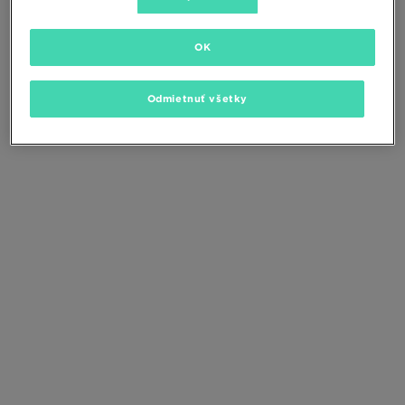
Zmeňte kritériá vyhľadávania alebo
odstráňte vybrané filtre
OK
Odmietnuť všetky