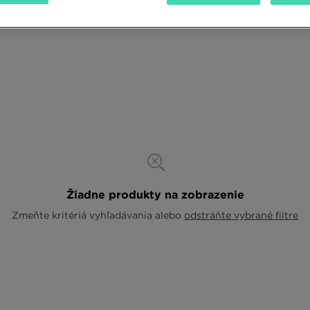
Žiadne produkty na zobrazenie
Zmeňte kritériá vyhľadávania alebo
odstráňte vybrané filtre