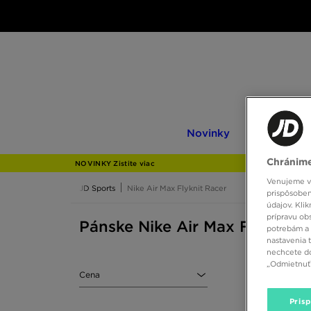
Novinky
Only
Novinky
Only at JD
at
JD
Chránime
NOVINKY Zistite viac
Venujeme vš
JD Sports
Nike Air Max Flyknit Racer
prispôsoben
údajov. Kli
prípravu ob
Pánske Nike Air Max Flyknit R
potrebám a 
nastavenia 
nechcete do
„Odmietnuť 
Cena
Pris