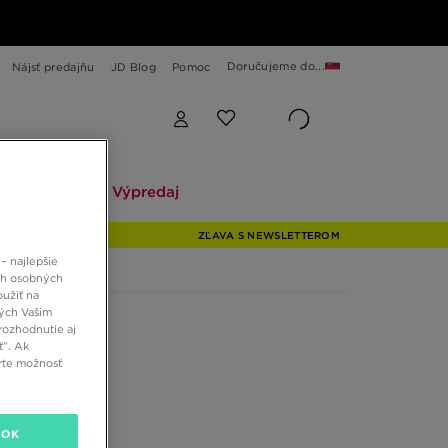
Doručujeme do...
Nájsť predajňu
JD Blog
Pomoc
Explore
Výpredaj
Explore
Výpredaj
ZĽAVA S NEWSLETTEROM
– najlepšie
ch osobných
oužiť na
ných Vašim
rozhodnutie aj
ť”. Ak
rte možnosť
OK