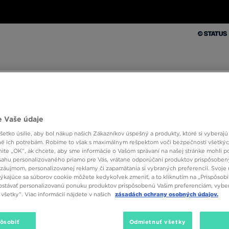
Muži
Ženy
Deti
Doplnky
Značky
Kolekcie
Muži
Ženy
Deti
Doplnky
Značky
Kolekcie
 Vaše údaje
10 % SPÄŤ ZA PRVÉ NÁKUPY S JD STATUS
etko úsilie, aby bol nákup našich Zákazníkov úspešný a produkty, ktoré si vyberajú 
é ich potrebám. Robíme to však s maximálnym rešpektom voči bezpečnosti všetký
knite „OK”, ak chcete, aby sme informácie o Vašom správaní na našej stránke mohli p
sahu personalizovaného priamo pre Vás, vrátane odporúčaní produktov prispôsobe
acer
záujmom, personalizovanej reklamy či zapamätania si vybraných preferencií. Svoje 
týkajúce sa súborov cookie môžete kedykoľvek zmeniť, a to kliknutím na „Prispôsobi
stávať personalizovanú ponuku produktov prispôsobenú Vašim preferenciám, vybe
všetky”. Viac informácií nájdete v našich
zásadách ochrany osobných údajov.
pôsobiť
Odmietnuť všetky