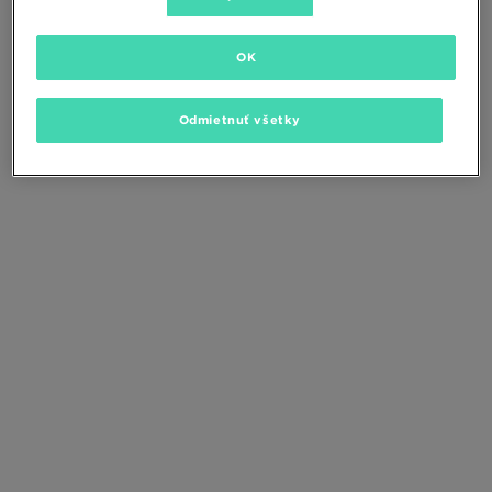
Zmeňte kritériá vyhľadávania alebo
odstráňte vybrané filtre
OK
Odmietnuť všetky