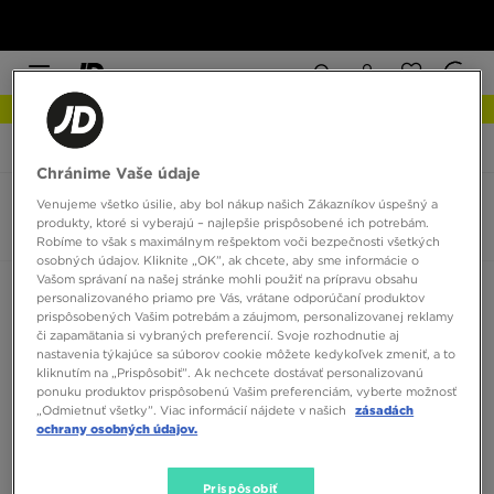
NOVINKY Zistite viac
JD Sports
Nike Air Vapormax 2021
Chránime Vaše údaje
Venujeme všetko úsilie, aby bol nákup našich Zákazníkov úspešný a
Nike Air Vapormax 2021
produkty, ktoré si vyberajú – najlepšie prispôsobené ich potrebám.
0 produktov
Robíme to však s maximálnym rešpektom voči bezpečnosti všetkých
osobných údajov. Kliknite „OK”, ak chcete, aby sme informácie o
Vašom správaní na našej stránke mohli použiť na prípravu obsahu
Zoradiť:
Odporúčané
Filtrovať
personalizovaného priamo pre Vás, vrátane odporúčaní produktov
prispôsobených Vašim potrebám a záujmom, personalizovanej reklamy
či zapamätania si vybraných preferencií. Svoje rozhodnutie aj
nastavenia týkajúce sa súborov cookie môžete kedykoľvek zmeniť, a to
kliknutím na „Prispôsobiť”. Ak nechcete dostávať personalizovanú
ponuku produktov prispôsobenú Vašim preferenciám, vyberte možnosť
„Odmietnuť všetky”. Viac informácií nájdete v našich
zásadách
ochrany osobných údajov.
Žiadne produkty na zobrazenie
Prispôsobiť