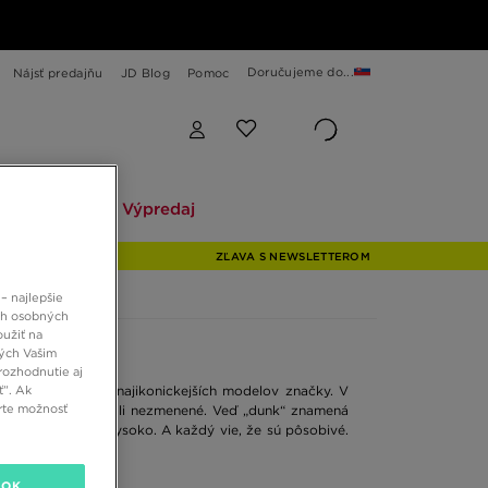
Doručujeme do...
Nájsť predajňu
JD Blog
Pomoc
Explore
Výpredaj
Explore
Výpredaj
ZĽAVA S NEWSLETTEROM
– najlepšie
ch osobných
oužiť na
ných Vašim
rozhodnutie aj
ť”. Ak
 Retro
– jeden z najikonickejších modelov značky. V
rte možnosť
veľká energia zostali nezmenené. Veď „dunk“ znamená
 mieriť naozaj vysoko. A každý vie, že sú pôsobivé.
OK