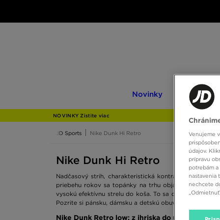
Novinky
Only
Novinky
Only at JD
at
JD
NOVINKY Zistite viac
Chránime
JD Sports
Nike Dunk Hi Retro
Venujeme vš
prispôsoben
údajov. Kli
Nike Dunk Hi Retro
prípravu ob
potrebám a 
nastavenia 
Nadčasový strih, charakteristická kontrastná kombináci
nechcete do
priebehu rokov sa topánky na trhu objavovali a mizli.
„Odmietnuť 
vysokú efektívnu strelu do koša. To sa dá ľahko prenie
Pozrite si pánsku, dámsku a detskú obuv Nike Dunk Low R
Nike Dunk Retro low: z ihriska do ulíc mesta
Pris