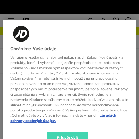
NOVINKY Zistite viac
JD Sports
Nike Heritage
Chránime Vaše údaje
Venujeme všetko úsilie, aby bol nákup našich Zákazníkov úspešný a
Nike Heritage
produkty, ktoré si vyberajú – najlepšie prispôsobené ich potrebám.
0 produktov
Robíme to však s maximálnym rešpektom voči bezpečnosti všetkých
osobných údajov. Kliknite „OK”, ak chcete, aby sme informácie o
Vašom správaní na našej stránke mohli použiť na prípravu obsahu
Zoradiť:
Odporúčané
Filtrovať
personalizovaného priamo pre Vás, vrátane odporúčaní produktov
prispôsobených Vašim potrebám a záujmom, personalizovanej reklamy
či zapamätania si vybraných preferencií. Svoje rozhodnutie aj
nastavenia týkajúce sa súborov cookie môžete kedykoľvek zmeniť, a to
kliknutím na „Prispôsobiť”. Ak nechcete dostávať personalizovanú
ponuku produktov prispôsobenú Vašim preferenciám, vyberte možnosť
„Odmietnuť všetky”. Viac informácií nájdete v našich
zásadách
ochrany osobných údajov.
Žiadne produkty na zobrazenie
Prispôsobiť