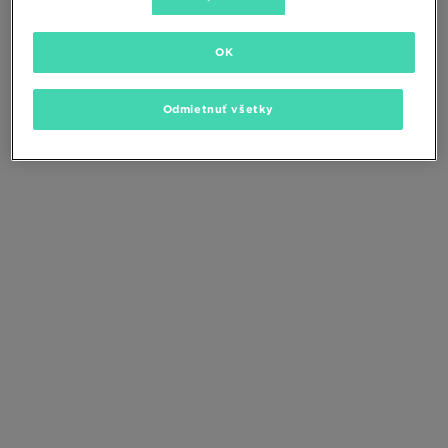
Zmeňte kritériá vyhľadávania alebo
odstráňte vybrané filtre
OK
Odmietnuť všetky