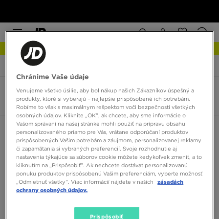
NOVINKY Zistite viac
JD Sports
Nike Huarache Run
Chránime Vaše údaje
Venujeme všetko úsilie, aby bol nákup našich Zákazníkov úspešný a
Nike Huarache Run
produkty, ktoré si vyberajú – najlepšie prispôsobené ich potrebám.
0 produktov
Robíme to však s maximálnym rešpektom voči bezpečnosti všetkých
osobných údajov. Kliknite „OK”, ak chcete, aby sme informácie o
Vašom správaní na našej stránke mohli použiť na prípravu obsahu
Zoradiť:
Odporúčané
Filtrovať
personalizovaného priamo pre Vás, vrátane odporúčaní produktov
prispôsobených Vašim potrebám a záujmom, personalizovanej reklamy
či zapamätania si vybraných preferencií. Svoje rozhodnutie aj
nastavenia týkajúce sa súborov cookie môžete kedykoľvek zmeniť, a to
kliknutím na „Prispôsobiť”. Ak nechcete dostávať personalizovanú
ponuku produktov prispôsobenú Vašim preferenciám, vyberte možnosť
„Odmietnuť všetky”. Viac informácií nájdete v našich
zásadách
ochrany osobných údajov.
Žiadne produkty na zobrazenie
Prispôsobiť