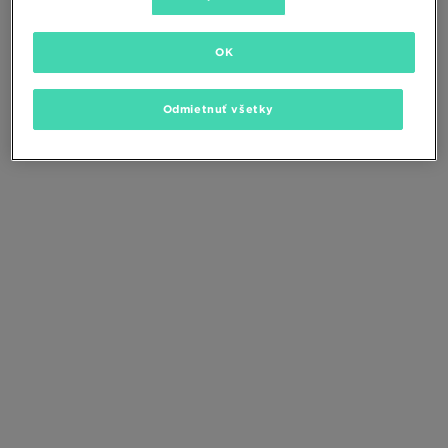
Zmeňte kritériá vyhľadávania alebo
odstráňte vybrané filtre
OK
Odmietnuť všetky