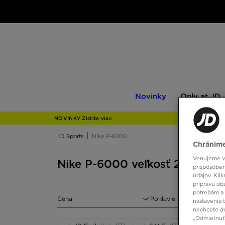
Novinky
Only
Novinky
Only at JD
at
JD
NOVINKY Zistite viac
JD Sports
Nike P-6000
Chránime
Venujeme vš
Nike P-6000 veľkosť 22
prispôsoben
údajov. Kli
prípravu ob
potrebám a 
Cena
Pohlavie
nastavenia 
nechcete do
„Odmietnuť 