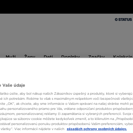
Muži
Ženy
Deti
Doplnky
Značky
Kolekcie
Muži
Ženy
Deti
Doplnky
Značky
Kolekcie
10 % SPÄŤ ZA PRVÉ NÁKUPY S JD STATUS
 Vaše údaje
etko úsilie, aby bol nákup našich Zákazníkov úspešný a produkty, ktoré si vyberajú 
é ich potrebám. Robíme to však s maximálnym rešpektom voči bezpečnosti všetký
knite „OK”, ak chcete, aby sme informácie o Vašom správaní na našej stránke mohli p
sahu personalizovaného priamo pre Vás, vrátane odporúčaní produktov prispôsobe
záujmom, personalizovanej reklamy či zapamätania si vybraných preferencií. Svoje 
Veľkosť
1
Farba
Druh
týkajúce sa súborov cookie môžete kedykoľvek zmeniť, a to kliknutím na „Prispôsobi
stávať personalizovanú ponuku produktov prispôsobenú Vašim preferenciám, vybe
všetky”. Viac informácií nájdete v našich
zásadách ochrany osobných údajov.