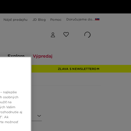
Doručujeme do...
Nájsť predajňu
JD Blog
Pomoc
Explore
Výpredaj
Explore
Výpredaj
ZĽAVA S NEWSLETTEROM
– najlepšie
ch osobných
oužiť na
ných Vašim
rozhodnutie aj
ť”. Ak
rte možnosť