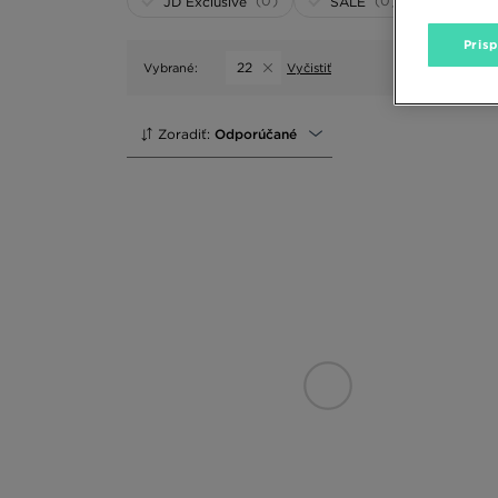
(0)
(0)
JD Exclusive
SALE
Pris
22
Vybrané:
Vyčistiť
Zoradiť:
Odporúčané