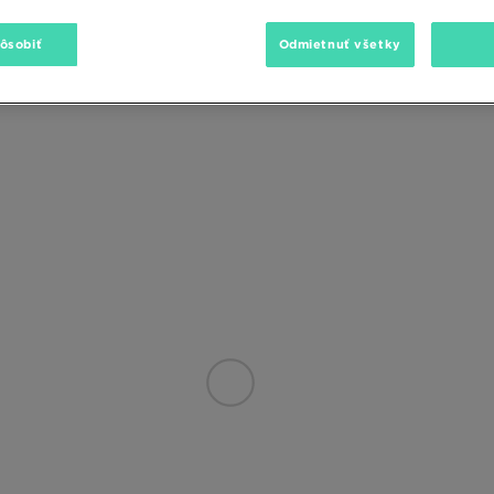
pôsobiť
Odmietnuť všetky