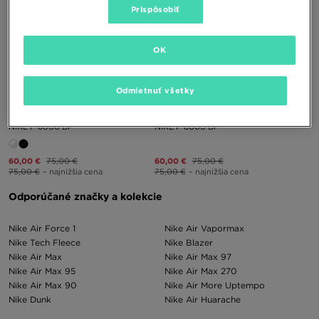
Prispôsobiť
OK
Odmietnuť všetky
NIKE P-6000 BP
NIKE P-6000 BP
60,00 €
75,00 €
60,00 €
75,00 €
75,00 €
– najnižšia cena
75,00 €
– najnižšia cena
Odporúčané značky a kolekcie
Nike Air Force 1
Nike Air Vapormax
Nike Tech Fleece
Nike Blazer
Nike Air Max
Nike Air Max 97
Nike Air Max 95
Nike Air Max 270
Nike Air Max 90
Nike Air More Uptempo
Nike Dunk
Nike Air Huarache