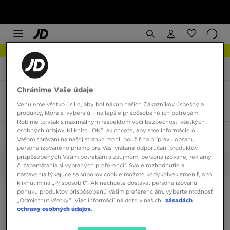
NOVINKY Zistite viac
JD Sports
Nike P-6000
Chránime Vaše údaje
Nike P-6000 veľkosť 32
Venujeme všetko úsilie, aby bol nákup našich Zákazníkov úspešný a
2 produkty
produkty, ktoré si vyberajú – najlepšie prispôsobené ich potrebám.
Robíme to však s maximálnym rešpektom voči bezpečnosti všetkých
osobných údajov. Kliknite „OK”, ak chcete, aby sme informácie o
Zoradiť:
Odporúčané
Filtrovať
1
Vašom správaní na našej stránke mohli použiť na prípravu obsahu
personalizovaného priamo pre Vás, vrátane odporúčaní produktov
prispôsobených Vašim potrebám a záujmom, personalizovanej reklamy
32
Vybrané:
Vyčistiť
či zapamätania si vybraných preferencií. Svoje rozhodnutie aj
nastavenia týkajúce sa súborov cookie môžete kedykoľvek zmeniť, a to
kliknutím na „Prispôsobiť”. Ak nechcete dostávať personalizovanú
ponuku produktov prispôsobenú Vašim preferenciám, vyberte možnosť
„Odmietnuť všetky”. Viac informácií nájdete v našich
zásadách
ochrany osobných údajov.