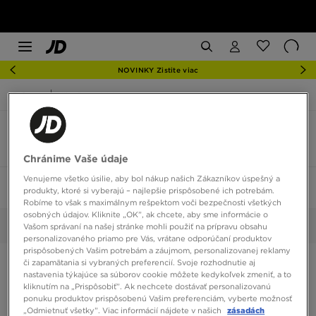
NOVINKY Zistite viac
JD Sports
Nike React Vision
Nike React Vision veľkosť 38
3 produkty
Chránime Vaše údaje
Venujeme všetko úsilie, aby bol nákup našich Zákazníkov úspešný a
Zoradiť:
Odporúčané
Filtrovať
1
produkty, ktoré si vyberajú – najlepšie prispôsobené ich potrebám.
Robíme to však s maximálnym rešpektom voči bezpečnosti všetkých
osobných údajov. Kliknite „OK”, ak chcete, aby sme informácie o
38
Vybrané:
Vyčistiť
Vašom správaní na našej stránke mohli použiť na prípravu obsahu
personalizovaného priamo pre Vás, vrátane odporúčaní produktov
prispôsobených Vašim potrebám a záujmom, personalizovanej reklamy
či zapamätania si vybraných preferencií. Svoje rozhodnutie aj
nastavenia týkajúce sa súborov cookie môžete kedykoľvek zmeniť, a to
kliknutím na „Prispôsobiť”. Ak nechcete dostávať personalizovanú
ponuku produktov prispôsobenú Vašim preferenciám, vyberte možnosť
„Odmietnuť všetky”. Viac informácií nájdete v našich
zásadách