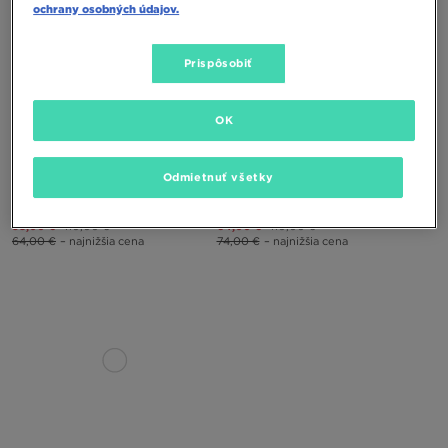
ochrany osobných údajov.
Prispôsobiť
OK
Odmietnuť všetky
NIKE REACT VISION GS UT
NIKE REACT VISION
58,00 €
110,00 €
64,00 €
110,00 €
64,00 €
– najnižšia cena
74,00 €
– najnižšia cena