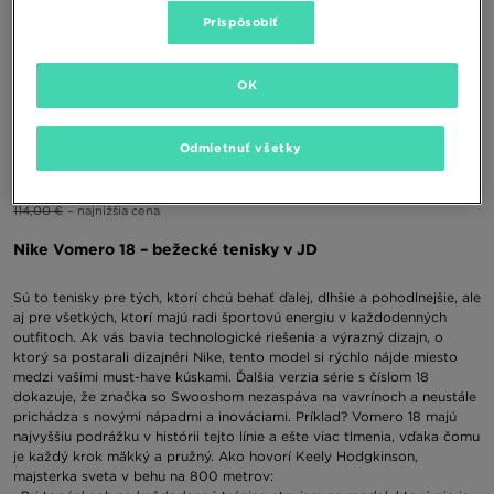
Prispôsobiť
OK
NIKE VOMERO 18
Odmietnuť všetky
92,00 €
150,00 €
114,00 €
– najnižšia cena
Nike Vomero 18 – bežecké tenisky v JD
Sú to tenisky pre tých, ktorí chcú behať ďalej, dlhšie a pohodlnejšie, ale
aj pre všetkých, ktorí majú radi športovú energiu v každodenných
outfitoch. Ak vás bavia technologické riešenia a výrazný dizajn, o
ktorý sa postarali dizajnéri Nike, tento model si rýchlo nájde miesto
medzi vašimi must-have kúskami. Ďalšia verzia série s číslom 18
dokazuje, že značka so Swooshom nezaspáva na vavrínoch a neustále
prichádza s novými nápadmi a inováciami. Príklad? Vomero 18 majú
najvyššiu podrážku v histórii tejto línie a ešte viac tlmenia, vďaka čomu
je každý krok mäkký a pružný. Ako hovorí Keely Hodgkinson,
majsterka sveta v behu na 800 metrov: