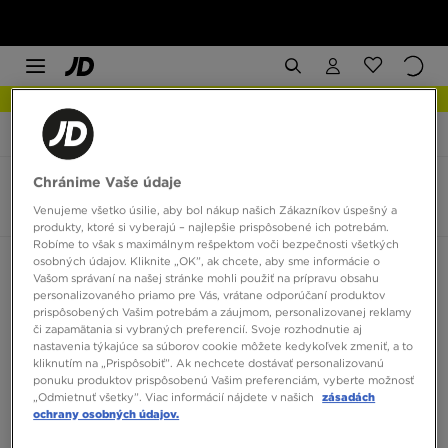
NOVINKY Zistite viac
JD Sports
Nike Vomero 18
Chránime Vaše údaje
Nike Vomero 18
1 produkt
Venujeme všetko úsilie, aby bol nákup našich Zákazníkov úspešný a
produkty, ktoré si vyberajú – najlepšie prispôsobené ich potrebám.
Robíme to však s maximálnym rešpektom voči bezpečnosti všetkých
osobných údajov. Kliknite „OK”, ak chcete, aby sme informácie o
Zoradiť:
Odporúčané
Filtrovať
Vašom správaní na našej stránke mohli použiť na prípravu obsahu
personalizovaného priamo pre Vás, vrátane odporúčaní produktov
prispôsobených Vašim potrebám a záujmom, personalizovanej reklamy
či zapamätania si vybraných preferencií. Svoje rozhodnutie aj
nastavenia týkajúce sa súborov cookie môžete kedykoľvek zmeniť, a to
kliknutím na „Prispôsobiť”. Ak nechcete dostávať personalizovanú
ponuku produktov prispôsobenú Vašim preferenciám, vyberte možnosť
„Odmietnuť všetky”. Viac informácií nájdete v našich
zásadách
ochrany osobných údajov.