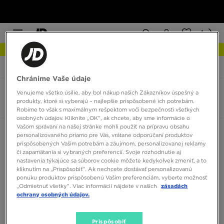
NOVINKY Zistite viac
JD Sports
Puma Retaliate
Chránime Vaše údaje
Venujeme všetko úsilie, aby bol nákup našich Zákazníkov úspešný a
Puma Retaliate
produkty, ktoré si vyberajú – najlepšie prispôsobené ich potrebám.
0 produktov
Robíme to však s maximálnym rešpektom voči bezpečnosti všetkých
osobných údajov. Kliknite „OK”, ak chcete, aby sme informácie o
Vašom správaní na našej stránke mohli použiť na prípravu obsahu
Zoradiť:
Odporúčané
Filtrovať
personalizovaného priamo pre Vás, vrátane odporúčaní produktov
prispôsobených Vašim potrebám a záujmom, personalizovanej reklamy
či zapamätania si vybraných preferencií. Svoje rozhodnutie aj
nastavenia týkajúce sa súborov cookie môžete kedykoľvek zmeniť, a to
kliknutím na „Prispôsobiť”. Ak nechcete dostávať personalizovanú
ponuku produktov prispôsobenú Vašim preferenciám, vyberte možnosť
„Odmietnuť všetky”. Viac informácií nájdete v našich
zásadách
ochrany osobných údajov.
Žiadne produkty na zobrazenie
Prispôsobiť