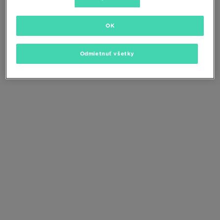
Zmeňte kritériá vyhľadávania alebo
odstráňte vybrané filtre
OK
Odmietnuť všetky