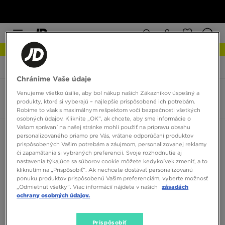
NOVINKY Zistite viac
JD Sports
Puma RS 3.0
Chránime Vaše údaje
Venujeme všetko úsilie, aby bol nákup našich Zákazníkov úspešný a
Pánske Puma RS 3.0
produkty, ktoré si vyberajú – najlepšie prispôsobené ich potrebám.
0 produktov
Robíme to však s maximálnym rešpektom voči bezpečnosti všetkých
osobných údajov. Kliknite „OK”, ak chcete, aby sme informácie o
Vašom správaní na našej stránke mohli použiť na prípravu obsahu
Zoradiť:
Odporúčané
Filtrovať
personalizovaného priamo pre Vás, vrátane odporúčaní produktov
prispôsobených Vašim potrebám a záujmom, personalizovanej reklamy
či zapamätania si vybraných preferencií. Svoje rozhodnutie aj
nastavenia týkajúce sa súborov cookie môžete kedykoľvek zmeniť, a to
kliknutím na „Prispôsobiť”. Ak nechcete dostávať personalizovanú
ponuku produktov prispôsobenú Vašim preferenciám, vyberte možnosť
„Odmietnuť všetky”. Viac informácií nájdete v našich
zásadách
ochrany osobných údajov.
Žiadne produkty na zobrazenie
Prispôsobiť