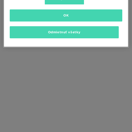
Zmeňte kritériá vyhľadávania alebo
odstráňte vybrané filtre
OK
Odmietnuť všetky