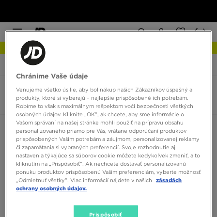
NOVINKY Zistite viac
JD Sports
Reebok Club C Double Geo
Chránime Vaše údaje
Venujeme všetko úsilie, aby bol nákup našich Zákazníkov úspešný a
Dámske Reebok Club C Double Geo
produkty, ktoré si vyberajú – najlepšie prispôsobené ich potrebám.
0 produktov
Robíme to však s maximálnym rešpektom voči bezpečnosti všetkých
osobných údajov. Kliknite „OK”, ak chcete, aby sme informácie o
Vašom správaní na našej stránke mohli použiť na prípravu obsahu
Zoradiť:
Odporúčané
Filtrovať
personalizovaného priamo pre Vás, vrátane odporúčaní produktov
prispôsobených Vašim potrebám a záujmom, personalizovanej reklamy
či zapamätania si vybraných preferencií. Svoje rozhodnutie aj
nastavenia týkajúce sa súborov cookie môžete kedykoľvek zmeniť, a to
kliknutím na „Prispôsobiť”. Ak nechcete dostávať personalizovanú
ponuku produktov prispôsobenú Vašim preferenciám, vyberte možnosť
„Odmietnuť všetky”. Viac informácií nájdete v našich
zásadách
ochrany osobných údajov.
Žiadne produkty na zobrazenie
Prispôsobiť