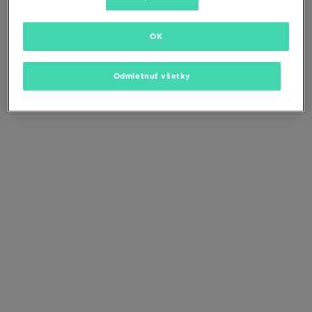
Zmeňte kritériá vyhľadávania alebo
odstráňte vybrané filtre
OK
Odmietnuť všetky