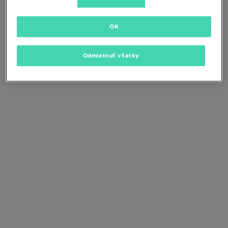
Zmeňte kritériá vyhľadávania alebo
odstráňte vybrané filtre
OK
Odmietnuť všetky