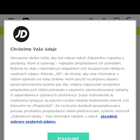
NOVINKY Zistite viac
JD Sports
Vans Old Skool 36 Trail
Chránime Vaše údaje
Venujeme všetko úsilie, aby bol nákup našich Zákazníkov úspešný a
Vans Old Skool 36 Trail
produkty, ktoré si vyberajú – najlepšie prispôsobené ich potrebám.
0 produktov
Robíme to však s maximálnym rešpektom voči bezpečnosti všetkých
osobných údajov. Kliknite „OK”, ak chcete, aby sme informácie o
Vašom správaní na našej stránke mohli použiť na prípravu obsahu
Zoradiť:
Odporúčané
Filtrovať
personalizovaného priamo pre Vás, vrátane odporúčaní produktov
prispôsobených Vašim potrebám a záujmom, personalizovanej reklamy
či zapamätania si vybraných preferencií. Svoje rozhodnutie aj
nastavenia týkajúce sa súborov cookie môžete kedykoľvek zmeniť, a to
kliknutím na „Prispôsobiť”. Ak nechcete dostávať personalizovanú
ponuku produktov prispôsobenú Vašim preferenciám, vyberte možnosť
„Odmietnuť všetky”. Viac informácií nájdete v našich
zásadách
ochrany osobných údajov.
Žiadne produkty na zobrazenie
Prispôsobiť