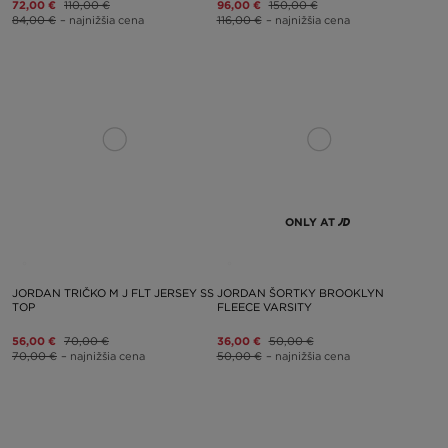
72,00 €
110,00 €
96,00 €
150,00 €
84,00 €
– najnižšia cena
116,00 €
– najnižšia cena
ONLY AT
JORDAN TRIČKO M J FLT JERSEY SS
JORDAN ŠORTKY BROOKLYN
TOP
FLEECE VARSITY
56,00 €
70,00 €
36,00 €
50,00 €
70,00 €
– najnižšia cena
50,00 €
– najnižšia cena