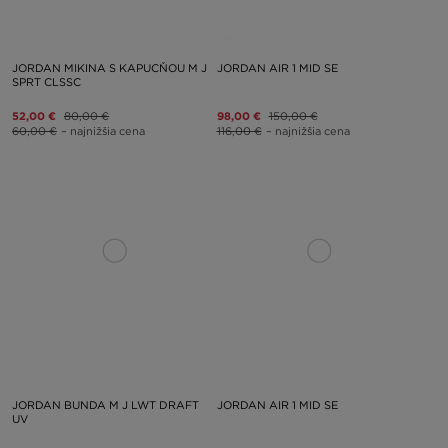
JORDAN MIKINA S KAPUCŇOU M J
JORDAN AIR 1 MID SE
SPRT CLSSC
52,00 €
80,00 €
98,00 €
150,00 €
60,00 €
– najnižšia cena
116,00 €
– najnižšia cena
JORDAN BUNDA M J LWT DRAFT
JORDAN AIR 1 MID SE
UV