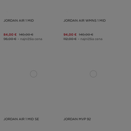
JORDAN AIR 1 MID
JORDAN AIR WMNS 1 MID
84,00 €
140,00 €
94,00 €
140,00 €
96,00 €
– najnižšia cena
112,00 €
– najnižšia cena
JORDAN AIR 1 MID SE
JORDAN MVP 92