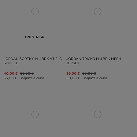
ONLY AT
JORDAN ŠORTKY M J BRK VT FLC
JORDAN TRIČKO M J BRK MESH
SHRT LB
JERSEY
40,00 €
55,00 €
36,00 €
50,00 €
55,00 €
– najnižšia cena
50,00 €
– najnižšia cena