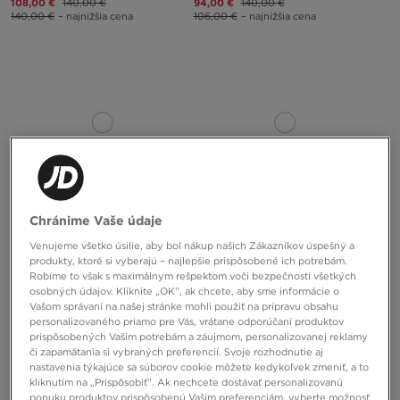
108,00 €
140,00 €
94,00 €
140,00 €
140,00 €
– najnižšia cena
106,00 €
– najnižšia cena
Chránime Vaše údaje
Venujeme všetko úsilie, aby bol nákup našich Zákazníkov úspešný a
JORDAN AIR 1 LOW
JORDAN SPIZIKE LOW
produkty, ktoré si vyberajú – najlepšie prispôsobené ich potrebám.
Robíme to však s maximálnym rešpektom voči bezpečnosti všetkých
osobných údajov. Kliknite „OK”, ak chcete, aby sme informácie o
86,00 €
130,00 €
100,00 €
170,00 €
Vašom správaní na našej stránke mohli použiť na prípravu obsahu
100,00 €
– najnižšia cena
128,00 €
– najnižšia cena
personalizovaného priamo pre Vás, vrátane odporúčaní produktov
prispôsobených Vašim potrebám a záujmom, personalizovanej reklamy
či zapamätania si vybraných preferencií. Svoje rozhodnutie aj
nastavenia týkajúce sa súborov cookie môžete kedykoľvek zmeniť, a to
kliknutím na „Prispôsobiť”. Ak nechcete dostávať personalizovanú
ponuku produktov prispôsobenú Vašim preferenciám, vyberte možnosť