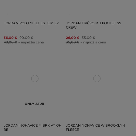
JORDAN POLO M FLT LS JERSEY
JORDAN TRIČKO M J POCKET SS
CREW
36,00 €
90,00 €
26,00 €
35,00 €
48,00 €
– najnižšia cena
35,00 €
– najnižšia cena
ONLY AT
JORDAN NOHAVICE M BRK VT OH
JORDAN NOHAVICE W BROOKLYN
BB
FLEECE