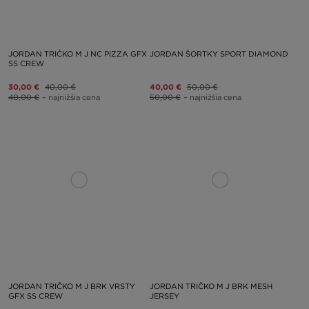
JORDAN TRIČKO M J NC PIZZA GFX
JORDAN ŠORTKY SPORT DIAMOND
SS CREW
30,00 €
40,00 €
40,00 €
50,00 €
40,00 €
– najnižšia cena
50,00 €
– najnižšia cena
JORDAN TRIČKO M J BRK VRSTY
JORDAN TRIČKO M J BRK MESH
GFX SS CREW
JERSEY