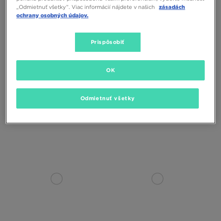
„Odmietnuť všetky”. Viac informácií nájdete v našich
zásadách
ochrany osobných údajov.
Prispôsobiť
ONLY AT
OK
JORDAN ŠORTKY BROOKLYN
JORDAN ŠORTKY W BROOKLYN
FLEECE VARSITY
FLEECE
Odmietnuť všetky
40,00 €
50,00 €
38,00 €
50,00 €
50,00 €
– najnižšia cena
50,00 €
– najnižšia cena