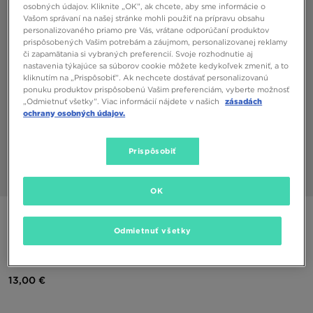
osobných údajov. Kliknite „OK”, ak chcete, aby sme informácie o
Vašom správaní na našej stránke mohli použiť na prípravu obsahu
personalizovaného priamo pre Vás, vrátane odporúčaní produktov
prispôsobených Vašim potrebám a záujmom, personalizovanej reklamy
či zapamätania si vybraných preferencií. Svoje rozhodnutie aj
nastavenia týkajúce sa súborov cookie môžete kedykoľvek zmeniť, a to
kliknutím na „Prispôsobiť”. Ak nechcete dostávať personalizovanú
ponuku produktov prispôsobenú Vašim preferenciám, vyberte možnosť
„Odmietnuť všetky”. Viac informácií nájdete v našich
zásadách
ochrany osobných údajov.
Prispôsobiť
1/3
OK
ŠPECIÁLNY PRODUKT
Odmietnuť všetky
ADIDAS PONOŽKY MID ANKLE SCK
13,00 €