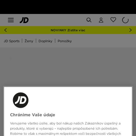
NOVINKY Zistite viac
JD Sports
Ženy
Doplnky
Ponožky
Chránime Vaše údaje
Venujeme všetko úsilie, aby bol nákup našich Zákazníkov úspešný a
produkty, ktoré si vyberajú – najlepšie prispôsobené ich potrebám.
Robíme to však s maximálnym rešpektom voči bezpečnosti všetkých