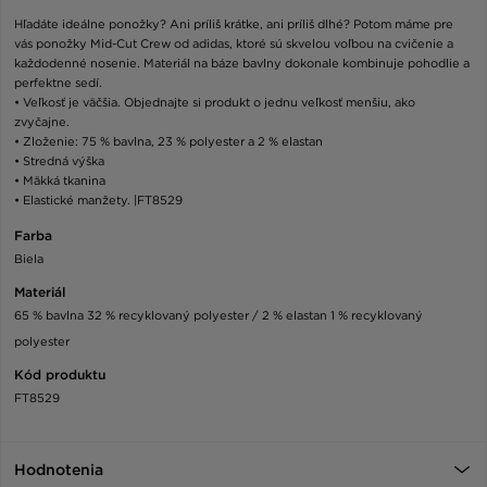
Hľadáte ideálne ponožky? Ani príliš krátke, ani príliš dlhé? Potom máme pre
vás ponožky Mid-Cut Crew od adidas, ktoré sú skvelou voľbou na cvičenie a
každodenné nosenie. Materiál na báze bavlny dokonale kombinuje pohodlie a
perfektne sedí.
• Veľkosť je väčšia. Objednajte si produkt o jednu veľkosť menšiu, ako
zvyčajne.
• Zloženie: 75 % bavlna, 23 % polyester a 2 % elastan
• Stredná výška
• Mäkká tkanina
• Elastické manžety. |FT8529
Farba
Biela
Materiál
65 % bavlna 32 % recyklovaný polyester / 2 % elastan 1 % recyklovaný
polyester
Kód produktu
FT8529
Hodnotenia