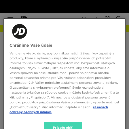
NOVINKY Zistite viac
JD Sports
Ženy
Oblečenie
Legíny
Chránime Vaše údaje
Venujeme všetko úsilie, aby bol nákup našich Zákazníkov úspešný a
Dámske Legíny
produkty, ktoré si vyberajú – najlepšie prispôsobené ich potrebám.
0 produktov
Robíme to však s maximálnym rešpektom voči bezpečnosti všetkých
osobných údajov. Kliknite „OK”, ak chcete, aby sme informácie o
Vašom správaní na našej stránke mohli použiť na prípravu obsahu
Zoradiť:
Odporúčané
Filtrovať
personalizovaného priamo pre Vás, vrátane odporúčaní produktov
prispôsobených Vašim potrebám a záujmom, personalizovanej reklamy
či zapamätania si vybraných preferencií. Svoje rozhodnutie aj
nastavenia týkajúce sa súborov cookie môžete kedykoľvek zmeniť, a to
kliknutím na „Prispôsobiť”. Ak nechcete dostávať personalizovanú
ponuku produktov prispôsobenú Vašim preferenciám, vyberte možnosť
„Odmietnuť všetky”. Viac informácií nájdete v našich
zásadách
ochrany osobných údajov.
Žiadne produkty na zobrazenie
Prispôsobiť