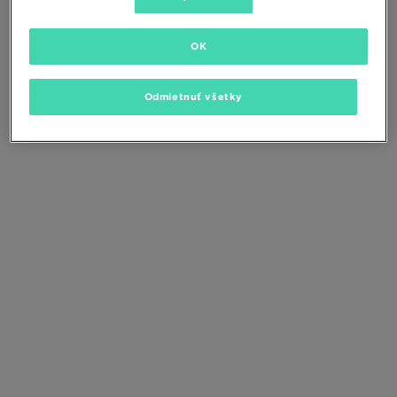
Zmeňte kritériá vyhľadávania alebo
odstráňte vybrané filtre
OK
Odmietnuť všetky