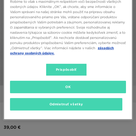
Robíme to však s maximálnym rešpektom voči bezpečnosti všetkých
osobných údajov. Kliknite „OK”, ak chcete, aby sme informácie o
Vašom správaní na našej stránke mohli použiť na prípravu obsahu
personalizovaného priamo pre Vás, vrátane odporúčaní produktov
prispôsobených Vašim potrebám a záujmom, personalizovanej reklamy
či zapamätania si vybraných preferencií. Svoje rozhodnutie aj
nastavenia týkajúce sa súborov cookie môžete kedykoľvek zmeniť, a to
kliknutím na „Prispôsobiť”. Ak nechcete dostávať personalizovanú
ponuku produktov prispôsobenú Vašim preferenciám, vyberte možnosť
„Odmietnuť všetky”. Viac informácií nájdete v našich
zásadách
ochrany osobných údajov.
Prispôsobiť
1/6
OK
Obrázky
Video
Odmietnuť všetky
ADIDAS 3 STRIPES FULL ZIP HOODIE
39,00 €