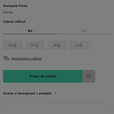
Dostupné Farby
Čierna
Vybrať veľkosť
EU
US
30
34
38
42
Skontrolujte veľkosť
Pridať do košíka
Overte si dostupnosť v predajni