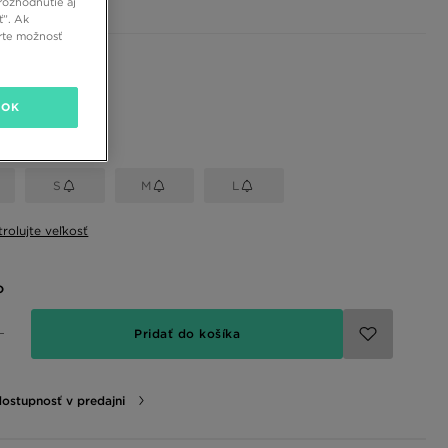
rozhodnutie aj
ť”. Ak
rte možnosť
 farby
OK
eľkosť
S
M
L
rolujte veľkosť
o
Pridať do košíka
dostupnosť v predajni