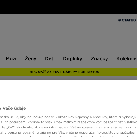
Muži
Ženy
Deti
Doplnky
Značky
Kolekcie
Muži
Ženy
Deti
Doplnky
Značky
Kolekcie
10 % SPÄŤ ZA PRVÉ NÁKUPY S JD STATUS
ONLY AT
 Vaše údaje
ADID
etko úsilie, aby bol nákup našich Zákazníkov úspešný a produkty, ktoré si vyberajú 
é ich potrebám. Robíme to však s maximálnym rešpektom voči bezpečnosti všetký
knite „OK”, ak chcete, aby sme informácie o Vašom správaní na našej stránke mohli p
32,00
sahu personalizovaného priamo pre Vás, vrátane odporúčaní produktov prispôsobe