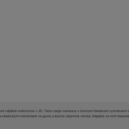
toré nájdete exkluzívne v JD. Tieto cargo nohavice v čiernom farebnom vyhotovení 
ih s elastickými manžetami na gumu a bočné objemné vrecká. Nájdete na nich klasick