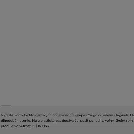
Vyrazte von v týchto dámskych nohaviciach 3-Stripes Cargo od adidas Originals, k
dlhodobé nosenie. Majú elastický pás dodávajúci pocit pohodlia, voľný, široký str
produkt vo veľkosti S. | IN1853