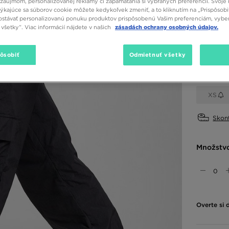
záujmom, personalizovanej reklamy či zapamätania si vybraných preferencií. Svoje 
týkajúce sa súborov cookie môžete kedykoľvek zmeniť, a to kliknutím na „Prispôsobi
stávať personalizovanú ponuku produktov prispôsobenú Vašim preferenciám, vybe
všetky”. Viac informácií nájdete v našich
zásadách ochrany osobných údajov.
Dostupné
Čierna
pôsobiť
Odmietnuť všetky
Vybrať v
XS
Skont
Množstv
Overte si 