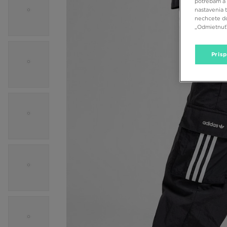
potrebám a 
nastavenia 
nechcete do
„Odmietnuť 
Pris