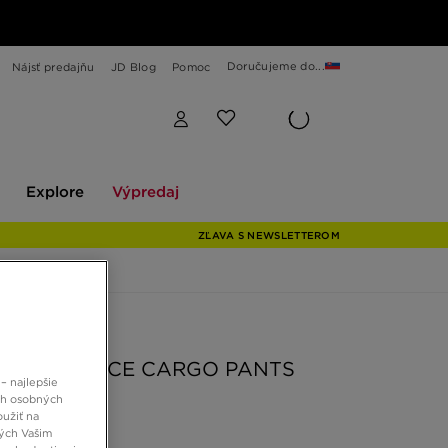
Doručujeme do...
Nájsť predajňu
JD Blog
Pomoc
Explore
Výpredaj
Explore
Výpredaj
ZĽAVA S NEWSLETTEROM
 JD
AS NOHAVICE CARGO PANTS
– najlepšie
ch osobných
oužiť na
 €
ných Vašim