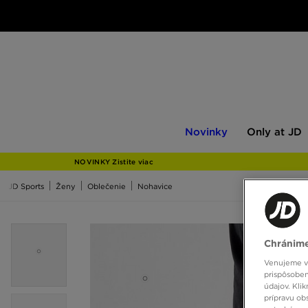
Novinky
Only
Novinky
Only at JD
at
JD
NOVINKY Zistite viac
JD Sports
Ženy
Oblečenie
Nohavice
Chránime
Venujeme vš
prispôsoben
údajov. Kli
prípravu ob