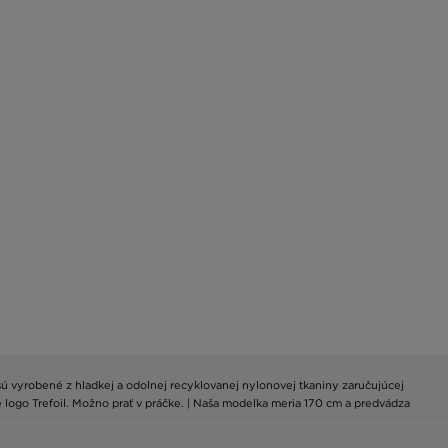
sú vyrobené z hladkej a odolnej recyklovanej nylonovej tkaniny zaručujúcej
é logo Trefoil. Možno prať v práčke. | Naša modelka meria 170 cm a predvádza