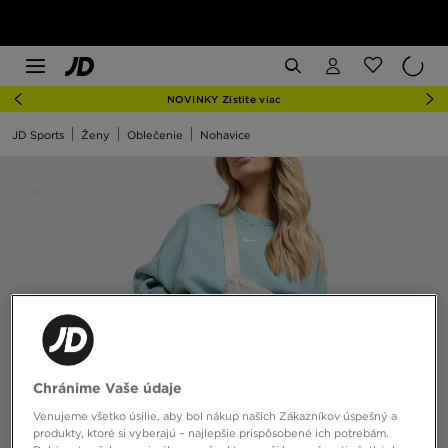
NOVINKY Zistite viac
JD Sports
Ženy
Oblečenie
Nohavice
Chránime Vaše údaje
Venujeme všetko úsilie, aby bol nákup našich Zákazníkov úspešný a
produkty, ktoré si vyberajú – najlepšie prispôsobené ich potrebám.