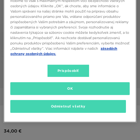
Robíme to však s maximálnym rešpektom voči bezpečnosti všetkých
osobných údajov. Kliknite „OK”, ak chcete, aby sme informácie o
Vašom správaní na našej stránke mohli použiť na prípravu obsahu
personalizovaného priamo pre Vás, vrátane odporúčaní produktov
prispôsobených Vašim potrebám a záujmom, personalizovanej reklamy
či zapamätania si vybraných preferencií. Svoje rozhodnutie aj
nastavenia týkajúce sa súborov cookie môžete kedykoľvek zmeniť, a to
kliknutím na „Prispôsobiť”. Ak nechcete dostávať personalizovanú
ponuku produktov prispôsobenú Vašim preferenciám, vyberte možnosť
„Odmietnuť všetky”. Viac informácií nájdete v našich
zásadách
ochrany osobných údajov.
Prispôsobiť
1/5
OK
Obrázky
Video
Odmietnuť všetky
NIKE NOHAVICE W NSW PHNX FLC MR PANT STD
34,00 €