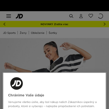
NOVINKY Zistite viac
JD Sports
Ženy
Oblečenie
Šortky
Chránime Vaše údaje
Venujeme všetko úsilie, aby bol nákup našich Zákazníkov úspešný a
produkty, ktoré si vyberajú – najlepšie prispôsobené ich potrebám.