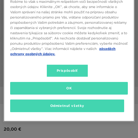
Robíme to však s maximálnym rešpektom voči bezpečnosti všetkých
osobných údajov. Kliknite „OK”, ak chcete, aby sme informácie o
Vašom správaní na našej stránke mohli použiť na prípravu obsahu
personalizovaného priamo pre Vás, vrátane odporúčaní produktov
prispôsobených Vašim potrebám a záujmom, personalizovanej reklamy
či zapamätania si vybraných preferencií. Svoje rozhodnutie aj
nastavenia týkajúce sa súborov cookie môžete kedykoľvek zmeniť, a to
kliknutím na „Prispôsobiť”. Ak nechcete dostávať personalizovanú
ponuku produktov prispôsobenú Vašim preferenciám, vyberte možnosť
„Odmietnuť všetky”. Viac informácií nájdete v našich
zásadách
ochrany osobných údajov.
Prispôsobiť
1/4
OK
Obrázky
Video
Odmietnuť všetky
ADIDAS 3 STRIPES POLY SHORTS
20,00 €