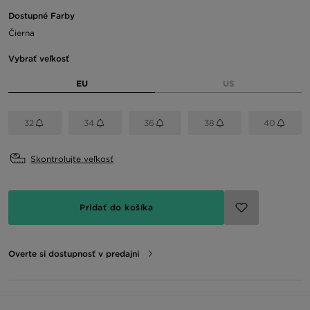
Dostupné Farby
Čierna
Vybrať veľkosť
EU
US
32
34
36
38
40
Skontrolujte veľkosť
Pridať do košíka
Overte si dostupnosť v predajni