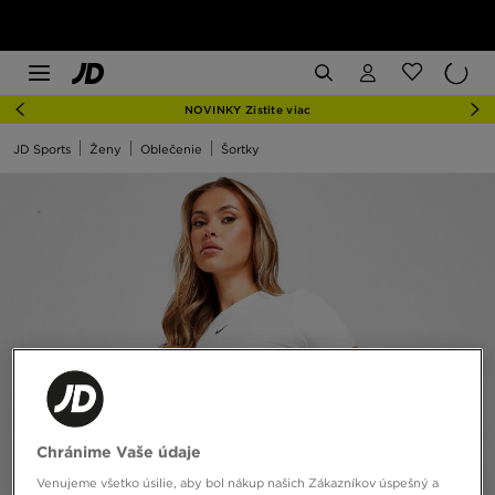
NOVINKY Zistite viac
JD Sports
Ženy
Oblečenie
Šortky
Chránime Vaše údaje
Venujeme všetko úsilie, aby bol nákup našich Zákazníkov úspešný a