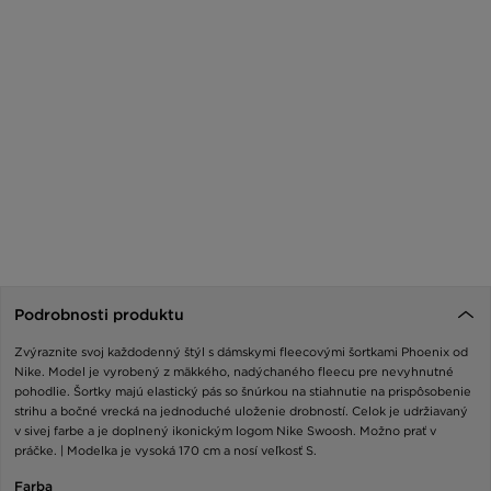
Podrobnosti produktu
Zvýraznite svoj každodenný štýl s dámskymi fleecovými šortkami Phoenix od
Nike. Model je vyrobený z mäkkého, nadýchaného fleecu pre nevyhnutné
pohodlie. Šortky majú elastický pás so šnúrkou na stiahnutie na prispôsobenie
strihu a bočné vrecká na jednoduché uloženie drobností. Celok je udržiavaný
v sivej farbe a je doplnený ikonickým logom Nike Swoosh. Možno prať v
práčke. | Modelka je vysoká 170 cm a nosí veľkosť S.
Farba