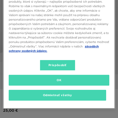
produkty, ktoré si vyberajú – najlepšie prispôsobené ich potrebám.
Robíme to však s maximálnym rešpektom voči bezpečnosti všetkých
osobných údajov. Kliknite „OK”, ak chcete, aby sme informácie o
Vašom správaní na našej stránke mohli použiť na prípravu obsahu
personalizovaného priamo pre Vás, vrátane odporúčaní produktov
prispôsobených Vašim potrebám a záujmom, personalizovanej reklamy
či zapamätania si vybraných preferencií. Svoje rozhodnutie aj
nastavenia týkajúce sa súborov cookie môžete kedykoľvek zmeniť, a to
kliknutím na „Prispôsobiť”. Ak nechcete dostávať personalizovanú
ponuku produktov prispôsobenú Vašim preferenciám, vyberte možnosť
„Odmietnuť všetky”. Viac informácií nájdete v našich
zásadách
ochrany osobných údajov.
Prispôsobiť
1/5
OK
Obrázky
Video
Odmietnuť všetky
NIKE ŠORTKY W NSW PHNX FLC HR SHORT SHORTS
25,00 €