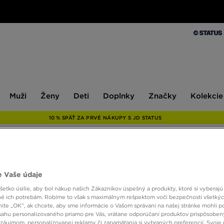
Muži
Ženy
Deti
Doplnky
Značky
Kolekcie
Muži
Ženy
Deti
Doplnky
Značky
Kolekcie
10 % SPÄŤ ZA PRVÉ NÁKUPY S JD STATUS
ONLY AT
 Vaše údaje
MCKE
etko úsilie, aby bol nákup našich Zákazníkov úspešný a produkty, ktoré si vyberajú 
é ich potrebám. Robíme to však s maximálnym rešpektom voči bezpečnosti všetký
knite „OK”, ak chcete, aby sme informácie o Vašom správaní na našej stránke mohli p
sahu personalizovaného priamo pre Vás, vrátane odporúčaní produktov prispôsobe
6,00 
záujmom, personalizovanej reklamy či zapamätania si vybraných preferencií. Svoje 