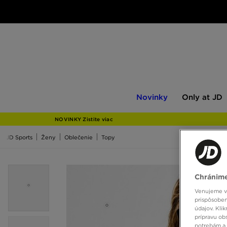
Novinky
Only
Novinky
Only at JD
at
JD
NOVINKY Zistite viac
JD Sports
Ženy
Oblečenie
Topy
Chránime
Venujeme vš
prispôsoben
údajov. Kli
prípravu ob
potrebám a 