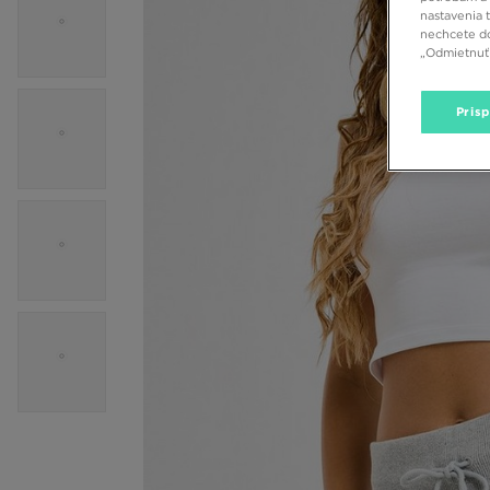
nastavenia 
nechcete do
„Odmietnuť 
Pris