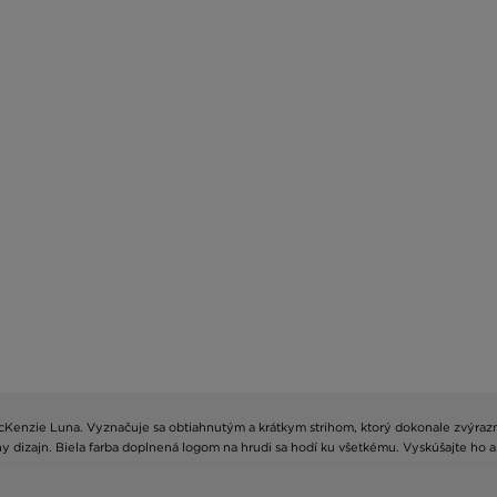
McKenzie Luna. Vyznačuje sa obtiahnutým a krátkym strihom, ktorý dokonale zvýrazní
 dizajn. Biela farba doplnená logom na hrudi sa hodí ku všetkému. Vyskúšajte ho a vy