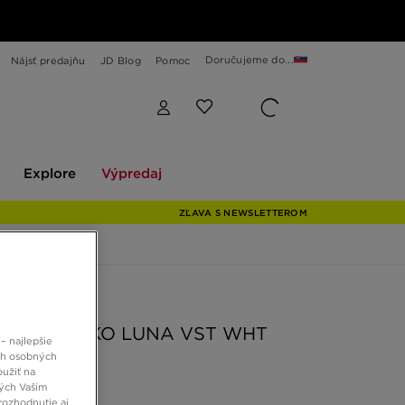
Doručujeme do...
Nájsť predajňu
JD Blog
Pomoc
Explore
Výpredaj
Explore
Výpredaj
ZĽAVA S NEWSLETTEROM
 JD
NZIE TRIČKO LUNA VST WHT
– najlepšie
ch osobných
oužiť na
ných Vašim
€
rozhodnutie aj