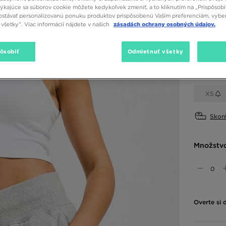
týkajúce sa súborov cookie môžete kedykoľvek zmeniť, a to kliknutím na „Prispôsobi
stávať personalizovanú ponuku produktov prispôsobenú Vašim preferenciám, vybe
všetky”. Viac informácií nájdete v našich
zásadách ochrany osobných údajov.
Dostupné
Biela
pôsobiť
Odmietnuť všetky
Vybrať v
XS
Skont
Množstv
Overte si 