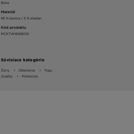
Biela
Materiál
95 % bavlna / 5 % elastan
Kód produktu
MCKTW16166010
Súvisiace kategórie
Ženy
Oblečenie
Topy
Značky
McKenzie