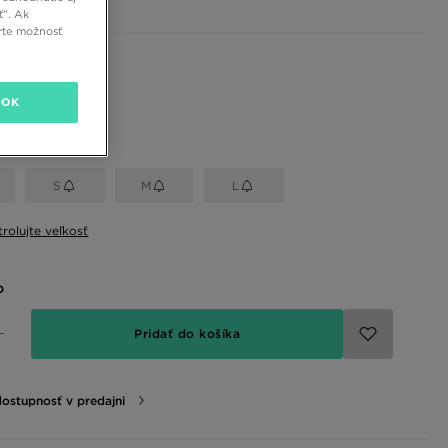
ť”. Ak
rte možnosť
 farby
OK
eľkosť
S
M
L
rolujte veľkosť
o
Pridať do košíka
dostupnosť v predajni