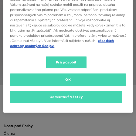
Vašom správaní na našej stránke mohli použiť na prípravu obsahu
personalizovaného priamo pre Vás, vrátane odporúčaní produktov
prispôsobených Vašim potrebám a záujmom, personalizovanej reklamy
či zapamätania si vybraných preferencií. Svoje rozhodnutie aj
nastavenia týkajúce sa súborov cookie môžete kedykoľvek zmeniť, a to
kliknutím na „Prispôsobiť”. Ak nechcete dostávať personalizovanú
ponuku produktov prispôsobenú Vašim preferenciám, vyberte možnosť
„Odmietnuť všetky”. Viac informácií nájdete v našich
zásadách
ochrany osobných údajov.
Prispôsobiť
1/5
OK
JORDAN TRIČKO W J FLIGHT GF GFX TEE
Odmietnuť všetky
50,00 €
Dostupné Farby
Čierna