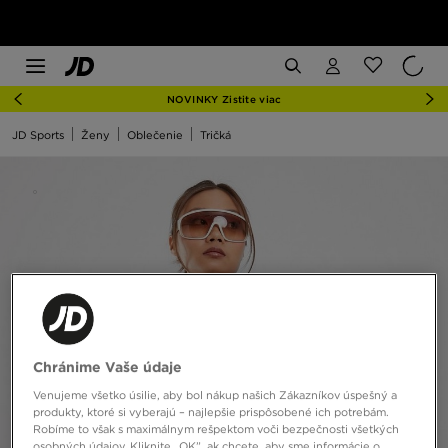
NOVINKY Zistite viac
JD Sports
Ženy
Oblečenie
Tričká
Chránime Vaše údaje
Venujeme všetko úsilie, aby bol nákup našich Zákazníkov úspešný a
produkty, ktoré si vyberajú – najlepšie prispôsobené ich potrebám.
Robíme to však s maximálnym rešpektom voči bezpečnosti všetkých
osobných údajov. Kliknite „OK”, ak chcete, aby sme informácie o