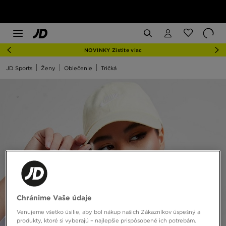
NOVINKY Zistite viac
JD Sports
Ženy
Oblečenie
Tričká
Chránime Vaše údaje
Venujeme všetko úsilie, aby bol nákup našich Zákazníkov úspešný a
produkty, ktoré si vyberajú – najlepšie prispôsobené ich potrebám.