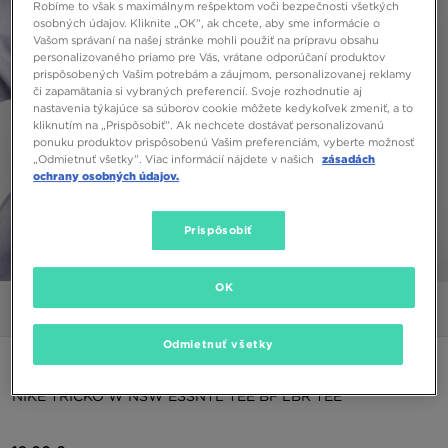
Robíme to však s maximálnym rešpektom voči bezpečnosti všetkých
osobných údajov. Kliknite „OK”, ak chcete, aby sme informácie o
Vašom správaní na našej stránke mohli použiť na prípravu obsahu
personalizovaného priamo pre Vás, vrátane odporúčaní produktov
prispôsobených Vašim potrebám a záujmom, personalizovanej reklamy
či zapamätania si vybraných preferencií. Svoje rozhodnutie aj
nastavenia týkajúce sa súborov cookie môžete kedykoľvek zmeniť, a to
kliknutím na „Prispôsobiť”. Ak nechcete dostávať personalizovanú
ponuku produktov prispôsobenú Vašim preferenciám, vyberte možnosť
„Odmietnuť všetky”. Viac informácií nájdete v našich
zásadách
ochrany osobných údajov.
Prispôsobiť
1/4
OK
Obrázky
Video
Odmietnuť všetky
ONLY AT JD
NIKE TRIČKO W NSW ESSNTL TEE BF LBR TEE