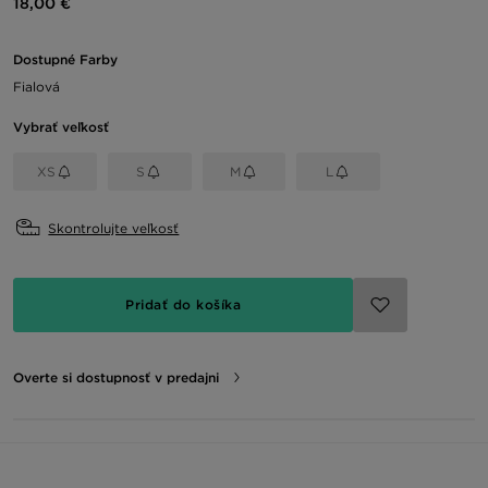
18,00 €
Dostupné Farby
Fialová
Vybrať veľkosť
XS
S
M
L
Skontrolujte veľkosť
Pridať do košíka
Overte si dostupnosť v predajni